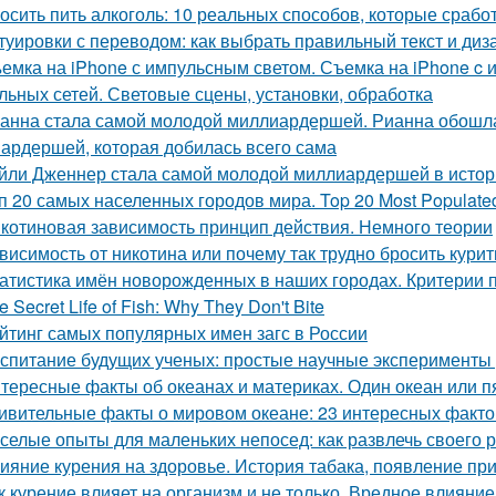
осить пить алкоголь: 10 реальных способов, которые срабо
туировки с переводом: как выбрать правильный текст и диз
емка на iPhone с импульсным светом. Съемка на iPhone c
льных сетей. Световые сцены, установки, обработка
анна стала самой молодой миллиардершей. Рианна обошла
ардершей, которая добилась всего сама
йли Дженнер стала самой молодой миллиардершей в истор
п 20 самых населенных городов мира. Top 20 Most Populated 
котиновая зависимость принцип действия. Немного теории
висимость от никотина или почему так трудно бросить курит
атистика имён новорожденных в наших городах. Критерии
e Secret Life of Fish: Why They Don't Bite
йтинг самых популярных имен загс в России
спитание будущих ученых: простые научные эксперименты 
тересные факты об океанах и материках. Один океан или п
ивительные факты о мировом океане: 23 интересных фактов
селые опыты для маленьких непосед: как развлечь своего 
ияние курения на здоровье. История табака, появление пр
к курение влияет на организм и не только. Вредное влияни