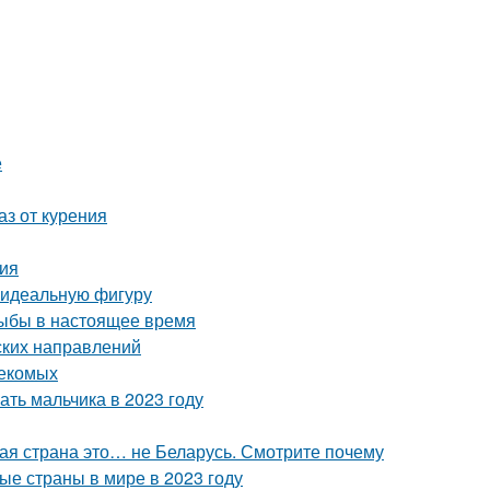
е
аз от курения
ния
 идеальную фигуру
рыбы в настоящее время
еских направлений
секомых
ать мальчика в 2023 году
вая страна это… не Беларусь. Смотрите почему
ые страны в мире в 2023 году