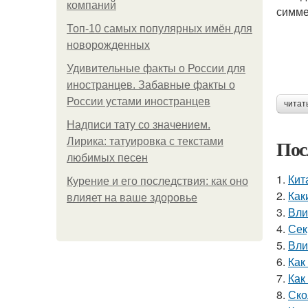
компаний
симме
Топ-10 самых популярных имён для
новорожденных
Удивительные факты о России для
иностранцев. Забавные факты о
России устами иностранцев
читат
Надписи тату со значением.
Пос
Лирика: татуировка с текстами
любимых песен
1.
Кит
Курение и его последствия: как оно
2.
Как
влияет на ваше здоровье
3.
Вли
4.
Сек
5.
Вли
6.
Как
7.
Как
8.
Ско