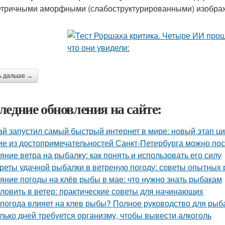
тричными аморфными (слабоструктурированными) изображе
ь дальше →
ледние обновления на сайте:
ай запустил самый быстрый интернет в мире: новый этап 
ие из достопримечательностей Санкт-Петербурга можно пос
яние ветра на рыбалку: как понять и использовать его силу
реты удачной рыбалки в ветреную погоду: советы опытных
яние погоды на клёв рыбы в мае: что нужно знать рыбакам
 ловить в ветер: практические советы для начинающих
 погода влияет на клев рыбы? Полное руководство для рыб
лько дней требуется организму, чтобы вывести алкоголь