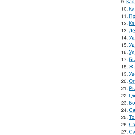
9.
Как
10.
Ка
11.
Пр
12.
Ка
13.
Де
14.
Уд
15.
Уд
16.
Уд
17.
Бы
18.
Же
19.
Ув
20.
От
21.
Ры
22.
Гд
23.
Бо
24.
Са
25.
То
26.
Са
27.
Са