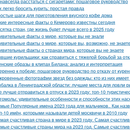
 навсегда расстаться с сигаретами: пошаговое руководство
к легко бросить курить: простая правда
остые шаги для приготовления вкусного кофе дома
кие интересные факты о Кемерово известны сегодня
сятка стран, где жизнь будет лучше всего в 2025 году
ивительные факты о мире, которые вы не знали
ивительные факты о мире, которые вы, возможно, не знает
ивительные факты о странах мира, которые вы не знаете
вшие курильщики: как справиться с тяжелой борьбой за отк
нские образы в клипах Билана: анализ и интерпретация
еренно к победе: пошаговое руководство по отказу от куре
кровенные фотографии звезд без одежды: кто из них имеет
балка в Ленинградской области: лучшие места для ловли 
е лучше отправиться в отпуск в 2023 году: топ-10 туристич
гомолы: удивительные особенности и способности этих на
мые Популярные имена 2023 года для мальчиков.. Как назв
п-10 имён, которыми называли детей москвичи в 2010 году
мая счастливая страна в мире в 2023 году. Самая счастли
мые счастливые страны мира на 2023 год. Самые счастлив