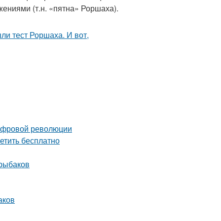
ниями (т.н. «пятна» Роршаха).
цифровой революции
етить бесплатно
 рыбаков
аков