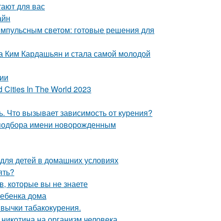
тают для вас
айн
 импульсным светом: готовые решения для
 Ким Кардашьян и стала самой молодой
ии
Cities In The World 2023
ь. Что вызывает зависимость от курения?
 подбора имени новорожденным
для детей в домашних условиях
ять?
, которые вы не знаете
ребенка дома
ивычки табакокурения.
е никотина на организм человека