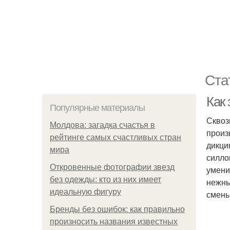
Ста
Как 
Популярные материалы
Сквоз
Молдова: загадка счастья в
произ
рейтинге самых счастливых стран
дикци
мира
силло
Откровенные фотографии звезд
умени
без одежды: кто из них имеет
нежны
идеальную фигуру
смены
Бренды без ошибок: как правильно
произносить названия известных