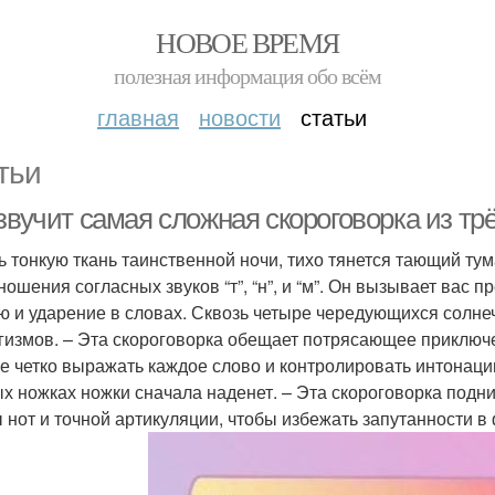
НОВОЕ ВРЕМЯ
полезная информация обо всём
главная
новости
статьи
тьи
звучит самая сложная скороговорка из тр
ь тонкую ткань таинственной ночи, тихо тянется тающий тум
ношения согласных звуков “т”, “н”, и “м”. Он вызывает вас
ю и ударение в словах. Сквозь четыре чередующихся солне
гизмов. – Эта скороговорка обещает потрясающее приключе
е четко выражать каждое слово и контролировать интонацию
х ножках ножки сначала наденет. – Эта скороговорка подн
 нот и точной артикуляции, чтобы избежать запутанности в