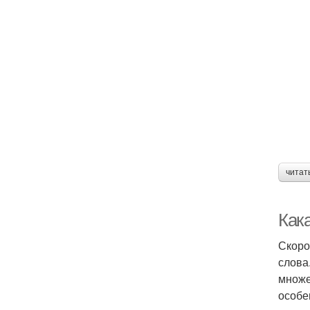
читат
Кака
Скоро
слова
множе
особе