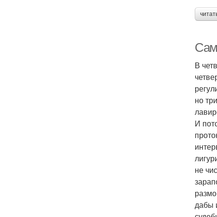
читат
Сам
В чет
четве
регул
но тр
лавир
И пот
прото
интер
лигур
не чи
зарап
размо
дабы 
судеб