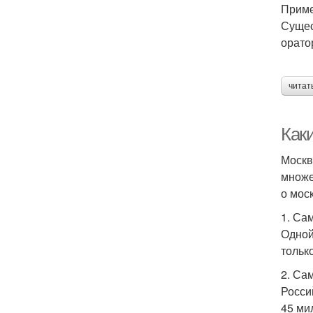
Приме
Сущес
орато
читат
Как
Москв
множе
о мос
1. Са
Одной
тольк
2. Са
Росси
45 ми