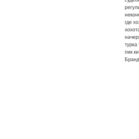
регул
некон
где х
хохот
начер
турка 
пик ки
Бранд