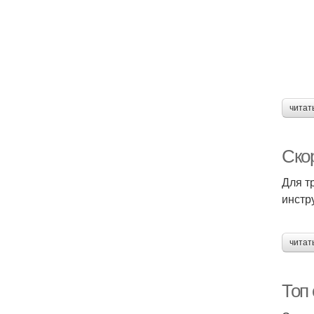
читат
Скор
Для т
инстр
читат
Топ