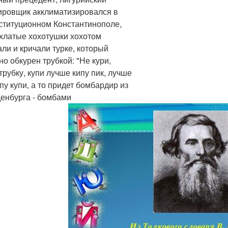
ировщик акклиматизировался в
ституционном Константинополе,
охлатые хохотушки хохотом
али и кричали турке, который
но обкурен трубкой: "Не кури,
трубку, купи лучше кипу пик, лучше
пу купи, а то придет бомбардир из
енбурга - бомбами