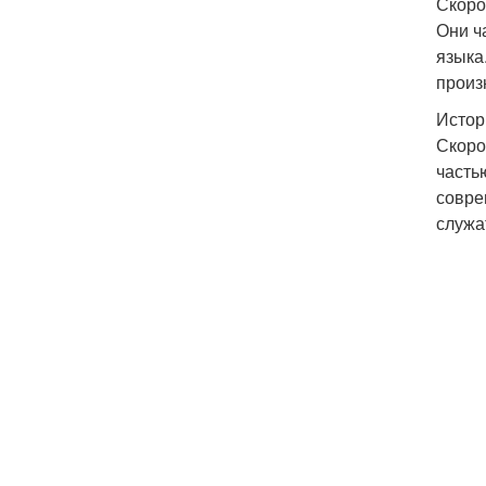
Скоро
Они ч
языка
произ
Истор
Скоро
часть
совре
служа