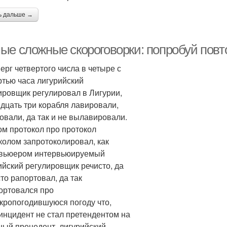
ь дальше →
ые сложные скороговорки: попробуй повт
верг четвертого числа в четыре с
ртью часа лигурийский
ировщик регулировал в Лигурии,
идцать три корабля лавировали,
овали, да так и не вылавировали.
ом протокол про протокол
колом запротоколировал, как
вьюером интервьюируемый
ийский регулировщик речисто, да
сто рапортовал, да так
ортовался про
кропогодившуюся погоду что,
инцидент не стал претендентом на
ный прецедент, лигурийский