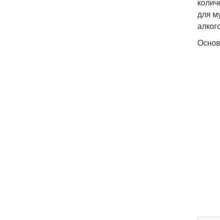
колич
для м
алког
Основ