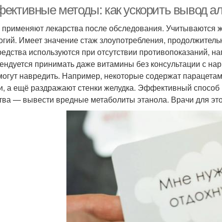
ективные методы: как ускорить вывод ал
 применяют лекарства после обследования. Учитываются ж
огий. Имеет значение стаж злоупотребления, продолжитель
редства используются при отсутствии противопоказаний, н
ендуется принимать даже витамины без консультации с нар
могут навредить. Например, некоторые содержат парацетам
и, а ещё раздражают стенки желудка. Эффективный способ 
тва — вывести вредные метаболиты этанола. Врачи для этог