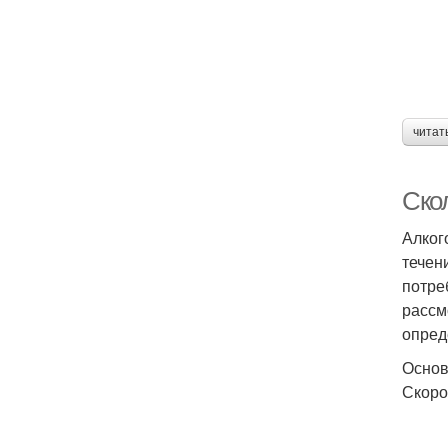
читат
Ско
Алког
течен
потре
рассм
опред
Основ
Скоро