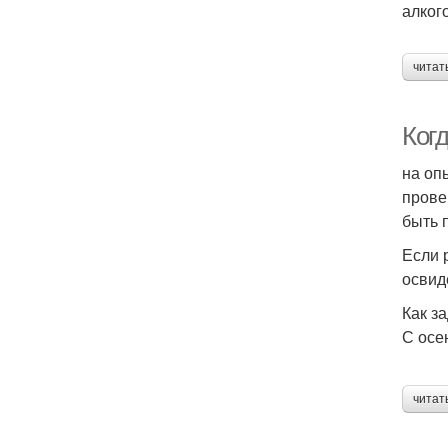
алког
читат
Ког
на оп
прове
быть 
Если 
освид
Как з
С осе
читат