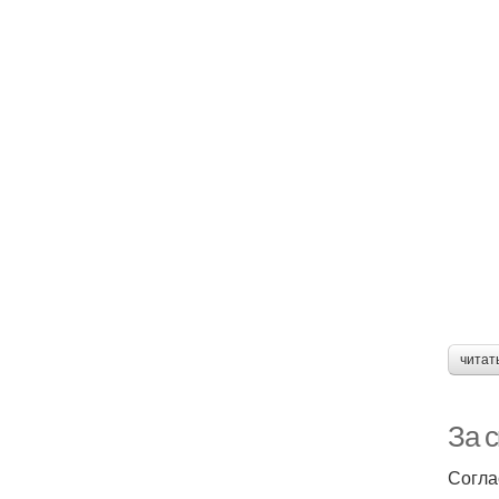
читат
За 
Согла