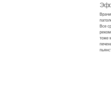
Эфф
Врачи
патол
Все с
реком
тоже 
печен
пьянс