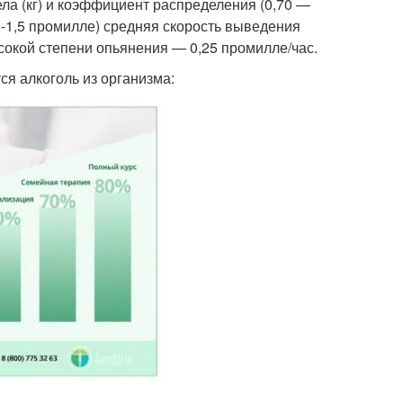
ела (кг) и коэффициент распределения (0,70 —
1-1,5 промилле) средняя скорость выведения
ысокой степени опьянения — 0,25 промилле/час.
я алкоголь из организма: