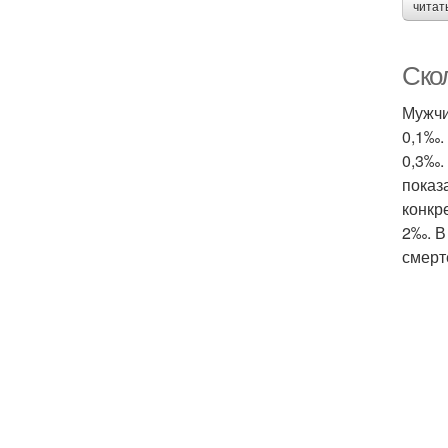
читат
Скол
Мужчи
0,1‰.
0,3‰.
показ
конкр
2‰. В
смерт