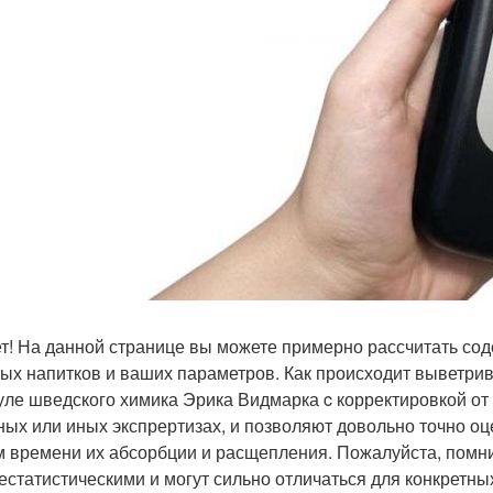
т! На данной странице вы можете примерно рассчитать сод
ых напитков и ваших параметров. Как происходит выветрив
ле шведского химика Эрика Видмарка c корректировкой от 
ных или иных экспрертизах, и позволяют довольно точно оц
м времени их абсорбции и расщепления. Пожалуйста, помни
естатистическими и могут сильно отличаться для конкретных