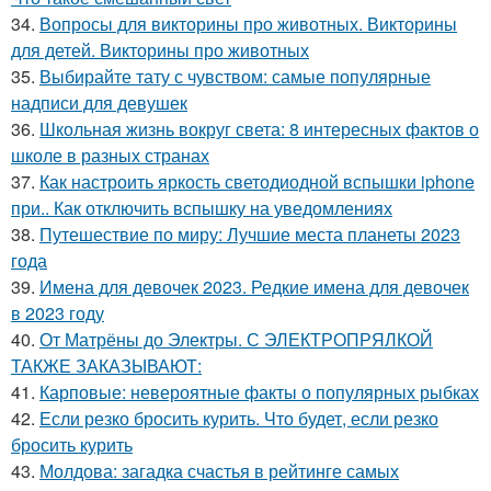
34.
Вопросы для викторины про животных. Викторины
для детей. Викторины про животных
35.
Выбирайте тату с чувством: самые популярные
надписи для девушек
36.
Школьная жизнь вокруг света: 8 интересных фактов о
школе в разных странах
37.
Как настроить яркость светодиодной вспышки iphone
при.. Как отключить вспышку на уведомлениях
38.
Путешествие по миру: Лучшие места планеты 2023
года
39.
Имена для девочек 2023. Редкие имена для девочек
в 2023 году
40.
От Матрёны до Электры. С ЭЛЕКТРОПРЯЛКОЙ
ТАКЖЕ ЗАКАЗЫВАЮТ:
41.
Карповые: невероятные факты о популярных рыбках
42.
Если резко бросить курить. Что будет, если резко
бросить курить
43.
Молдова: загадка счастья в рейтинге самых