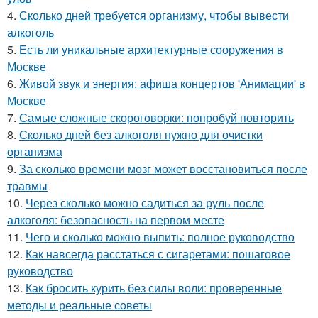
4.
Сколько дней требуется организму, чтобы вывести
алкоголь
5.
Есть ли уникальные архитектурные сооружения в
Москве
6.
Живой звук и энергия: афиша концертов 'Анимации' в
Москве
7.
Самые сложные скороговорки: попробуй повторить
8.
Сколько дней без алкоголя нужно для очистки
организма
9.
За сколько времени мозг может восстановиться после
травмы
10.
Через сколько можно садиться за руль после
алкоголя: безопасность на первом месте
11.
Чего и сколько можно выпить: полное руководство
12.
Как навсегда расстаться с сигаретами: пошаговое
руководство
13.
Как бросить курить без силы воли: проверенные
методы и реальные советы