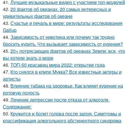
41.
Лучшие музыкальные видео с участием топ-моделей
42.
20 фактов об океанах. 20 самых интересных и
удивительных фактов об океане
43.
Счастье и печаль в мире: результаты исследования
Gallup
44.
Зависимость от никотина или почему так трудно
бросить курить. Что вызывает зависимость от курения?
45.
20+ потрясающих фактов об океанах Земли: все, что
вы хотели знать о море
46.
ТОП-50 красавиц мира 2022: открытие года
47.
Кто снялся в клипе Мукка? Все известные актеры и
артисты
48.
Влияние табака на здоровье. Как влияет курение на
ротовую полость
49.
Лечение депрессии после отказа от алкоголя.
Содержание:
50.
Кружится и болит голова после запоя. Симптомы и
классификация алкогольного абстинентного синдрома