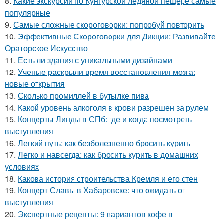
8.
Какие экскурсии по Кунгурской ледяной пещере самые
популярные
9.
Самые сложные скороговорки: попробуй повторить
10.
Эффективные Скороговорки для Дикции: Развивайте
Ораторское Искусство
11.
Есть ли здания с уникальными дизайнами
12.
Ученые раскрыли время восстановления мозга:
новые открытия
13.
Сколько промиллей в бутылке пива
14.
Какой уровень алкоголя в крови разрешен за рулем
15.
Концерты Линды в СПб: где и когда посмотреть
выступления
16.
Легкий путь: как безболезненно бросить курить
17.
Легко и навсегда: как бросить курить в домашних
условиях
18.
Какова история строительства Кремля и его стен
19.
Концерт Славы в Хабаровске: что ожидать от
выступления
20.
Экспертные рецепты: 9 вариантов кофе в