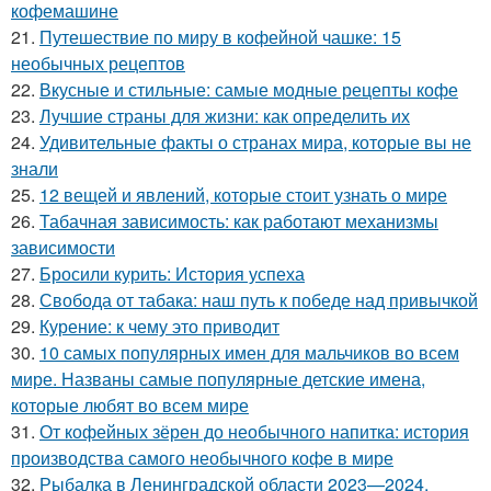
кофемашине
21.
Путешествие по миру в кофейной чашке: 15
необычных рецептов
22.
Вкусные и стильные: самые модные рецепты кофе
23.
Лучшие страны для жизни: как определить их
24.
Удивительные факты о странах мира, которые вы не
знали
25.
12 вещей и явлений, которые стоит узнать о мире
26.
Табачная зависимость: как работают механизмы
зависимости
27.
Бросили курить: История успеха
28.
Свобода от табака: наш путь к победе над привычкой
29.
Курение: к чему это приводит
30.
10 самых популярных имен для мальчиков во всем
мире. Названы самые популярные детские имена,
которые любят во всем мире
31.
От кофейных зёрен до необычного напитка: история
производства самого необычного кофе в мире
32.
Рыбалка в Ленинградской области 2023—2024.