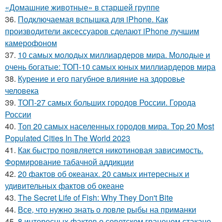
«Домашние животные» в старшей группе
36.
Подключаемая вспышка для iPhone. Как
производители аксессуаров сделают iPhone лучшим
камерофоном
37.
10 самых молодых миллиардеров мира. Молодые и
очень богатые: ТОП-10 самых юных миллиардеров мира
38.
Курение и его пагубное влияние на здоровье
человека
39.
ТОП-27 самых больших городов России. Города
России
40.
Топ 20 самых населенных городов мира. Top 20 Most
Populated Cities In The World 2023
41.
Как быстро появляется никотиновая зависимость.
Формирование табачной аддикции
42.
20 фактов об океанах. 20 самых интересных и
удивительных фактов об океане
43.
The Secret Life of Fish: Why They Don't Bite
44.
Все, что нужно знать о ловле рыбы на приманки
45.
8 интересных фактов о советском граненом стакане.