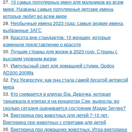
27.
10 самых популярных имен для мальчиков во всем
мире. Названы самые популярные детские имена,
которые любят во всем мире
28.
Необычные имена 2023 года: самые редкие имена,
выбранные ЗАГС
29.
Красота вне стандартов: 10 женщин, которые
изменили представление о красоте
30.
Лучшие страны для жизни в 2023 году. Страны с
высоким уровнем жизни
31.
Импульсный свет для домашней студии. Godox
AD200 200Ws
32.
Риз Уизерспун: как она стала самой богатой актрисой
мира
33.
Кто снимается в клипах Sia. Девочка, которая
танцевала в клипах и на концертах Сии, выросла: во
сколько сегодня оценивается состояние Мэдди Зиглер?
34.
Викторина про животных для детей 7-10 лет.
Викторина про животных с ответами для детей
35.
Викторина про домашних животных. Игра-викторина