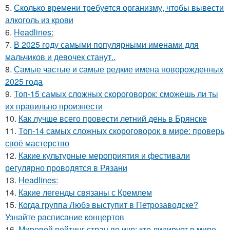
5.
Сколько времени требуется организму, чтобы вывести
алкоголь из крови
6.
Headlines:
7.
В 2025 году самыми популярными именами для
мальчиков и девочек станут..
8.
Самые частые и самые редкие имена новорожденных
2025 года
9.
Топ-15 самых сложных скороговорок: сможешь ли ты
их правильно произнести
10.
Как лучше всего провести летний день в Брянске
11.
Топ-14 самых сложных скороговорок в мире: проверь
своё мастерство
12.
Какие культурные мероприятия и фестивали
регулярно проводятся в Рязани
13.
Headlines:
14.
Какие легенды связаны с Кремлем
15.
Когда группа Любэ выступит в Петрозаводске?
Узнайте расписание концертов
16.
Мировой рейтинг стран по ичр: кто лидирует в мире