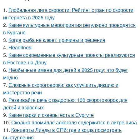
1.
Глобальная лига скорости: Рейтинг стран по скорости
интернета в 2025 году
2.
Какие культурные мероприятия регулярно проводятся
в Кургане
3.
Когда рыба не клюет: причины и решения
4.
Headlines:
5.
Какие современные культурные проекты реализуются
в Ростове-на-Дону
6.
Необычные имена для детей в 2025 году: что будет
модно
7.
Сложные скороговорки: как улучшить дикцию и
мастерство речи
8.
Развивайте речь с радостью: 100 скороговорок для
детей и взрослых
9.
Какие парки и скверы есть в Сургуте
10.
Сколько промилле алкоголя содержится в литре пива
11.
Концерты Линды в СПб: где и когда посмотреть
выступления