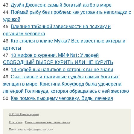
43.
Дуэйн Джонсон: самый богатый актёр в мире
44.
Поймай рыбу без проблем: как устранить неполадки с
удочкой
45.
Влияние табачной зависимости на психику и
организм человека
46.
Кто снялся в клипе Мукка? Все известные актеры и
артисты
47.
10 мифов о курении. МИФ №1: У людей
СВОБОДНЫЙ ВЫБОР КУРИТЬ ИЛИ НЕ КУРИТЬ
48.
13 кофейных напитков о которых вы не знали
49.
Счастливые и трагичные судьбы самых богатых
женщин в мире. Кристина Кроуфорд была удочерена
легендой Голливуда, которая обращалась с ней жестоко
50.
Как помочь пьющему человеку. Виды лечения
© 2026 Новое время
Контакты
Пользовательское соглашение
Политика конфидециальности