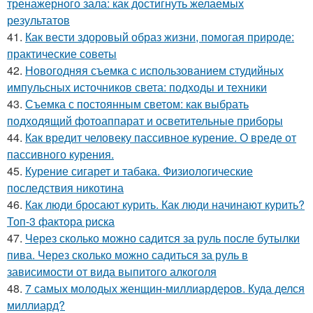
тренажерного зала: как достигнуть желаемых
результатов
41.
Как вести здоровый образ жизни, помогая природе:
практические советы
42.
Новогодняя съемка с использованием студийных
импульсных источников света: подходы и техники
43.
Съемка с постоянным светом: как выбрать
подходящий фотоаппарат и осветительные приборы
44.
Как вредит человеку пассивное курение. О вреде от
пассивного курения.
45.
Курение сигарет и табака. Физиологические
последствия никотина
46.
Как люди бросают курить. Как люди начинают курить?
Топ-3 фактора риска
47.
Через сколько можно садится за руль после бутылки
пива. Через сколько можно садиться за руль в
зависимости от вида выпитого алкоголя
48.
7 самых молодых женщин-миллиардеров. Куда делся
миллиард?