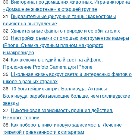
30.
Викторина про домашних животных. Игра-викторина
«Домашние животные» в старшей группе
31.
Выразительные фигурные танцы: как костюмы
влияют на выступление
32.
Удивительные факты о природе и ее обитателях
33.
Настройки съемки с помощью инструментов камеры
iPhone. Съемка крупным планом макрофото
и макровидео
34.
Как включить студийный свет на айфоне.
Приложение Profoto Camera для iPhone
35.
Школьная жизнь вокруг света: 8 интересных фактов о
школе в разных странах
36.
10 богатейших актрис Болливуда. Актрисы
Болливуда, зарабатывающие больше, чем голливудские
звезды
37.
Никотиновая зависимость принцип действия.
Немного теории
38.
Как побороть никотиновую зависимость. Лечение
тяжелой привязанности к сигаретам