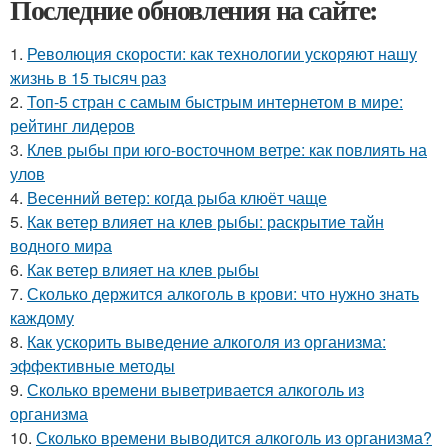
Последние обновления на сайте:
1.
Революция скорости: как технологии ускоряют нашу
жизнь в 15 тысяч раз
2.
Топ-5 стран с самым быстрым интернетом в мире:
рейтинг лидеров
3.
Клев рыбы при юго-восточном ветре: как повлиять на
улов
4.
Весенний ветер: когда рыба клюёт чаще
5.
Как ветер влияет на клев рыбы: раскрытие тайн
водного мира
6.
Как ветер влияет на клев рыбы
7.
Сколько держится алкоголь в крови: что нужно знать
каждому
8.
Как ускорить выведение алкоголя из организма:
эффективные методы
9.
Сколько времени выветривается алкоголь из
организма
10.
Сколько времени выводится алкоголь из организма?