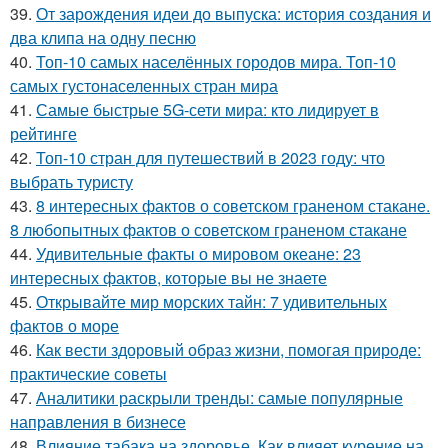
39.
От зарождения идеи до выпуска: история создания и
два клипа на одну песню
40.
Топ-10 самых населённых городов мира. Топ-10
самых густонаселенных стран мира
41.
Самые быстрые 5G-сети мира: кто лидирует в
рейтинге
42.
Топ-10 стран для путешествий в 2023 году: что
выбрать туристу
43.
8 интересных фактов о советском граненом стакане.
8 любопытных фактов о советском граненом стакане
44.
Удивительные факты о мировом океане: 23
интересных фактов, которые вы не знаете
45.
Открывайте мир морских тайн: 7 удивительных
фактов о море
46.
Как вести здоровый образ жизни, помогая природе:
практические советы
47.
Аналитики раскрыли тренды: самые популярные
направления в бизнесе
48.
Влияние табака на здоровье. Как влияет курение на