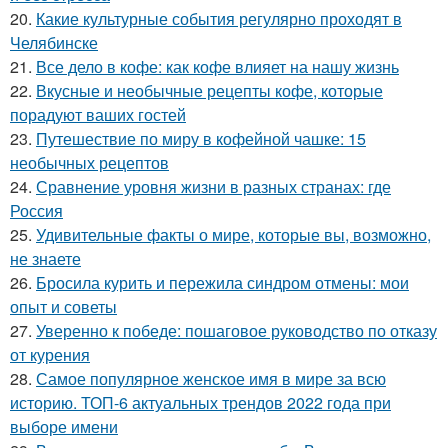
20.
Какие культурные события регулярно проходят в
Челябинске
21.
Все дело в кофе: как кофе влияет на нашу жизнь
22.
Вкусные и необычные рецепты кофе, которые
порадуют ваших гостей
23.
Путешествие по миру в кофейной чашке: 15
необычных рецептов
24.
Сравнение уровня жизни в разных странах: где
Россия
25.
Удивительные факты о мире, которые вы, возможно,
не знаете
26.
Бросила курить и пережила синдром отмены: мои
опыт и советы
27.
Уверенно к победе: пошаговое руководство по отказу
от курения
28.
Самое популярное женское имя в мире за всю
историю. ТОП-6 актуальных трендов 2022 года при
выборе имени