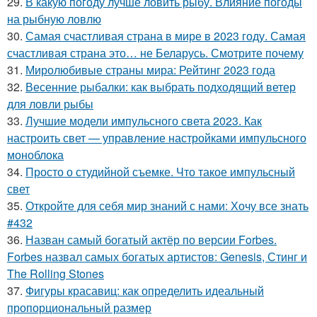
29.
В какую погоду лучше ловить рыбу. Влияние погоды
на рыбную ловлю
30.
Самая счастливая страна в мире в 2023 году. Самая
счастливая страна это… не Беларусь. Смотрите почему
31.
Миролюбивые страны мира: Рейтинг 2023 года
32.
Весенние рыбалки: как выбрать подходящий ветер
для ловли рыбы
33.
Лучшие модели импульсного света 2023. Как
настроить свет — управление настройками импульсного
моноблока
34.
Просто о студийной съемке. Что такое импульсный
свет
35.
Откройте для себя мир знаний с нами: Хочу все знать
#432
36.
Назван самый богатый актёр по версии Forbes.
Forbes назвал самых богатых артистов: Genesis, Стинг и
The Rolling Stones
37.
Фигуры красавиц: как определить идеальный
пропорциональный размер