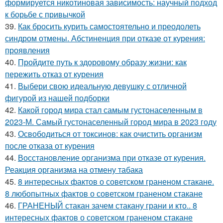
формируется никотиновая зависимость: научный подход
к борьбе с привычкой
39.
Как бросить курить самостоятельно и преодолеть
синдром отмены. Абстиненция при отказе от курения:
проявления
40.
Пройдите путь к здоровому образу жизни: как
пережить отказ от курения
41.
Выбери свою идеальную девушку с отличной
фигурой из нашей подборки
42.
Какой город мира стал самым густонаселенным в
2023-М. Самый густонаселенный город мира в 2023 году
43.
Освободиться от токсинов: как очистить организм
после отказа от курения
44.
Восстановление организма при отказе от курения.
Реакция организма на отмену табака
45.
8 интересных фактов о советском граненом стакане.
8 любопытных фактов о советском граненом стакане
46.
ГРАНЕНЫЙ стакан зачем стакану грани и кто.. 8
интересных фактов о советском граненом стакане