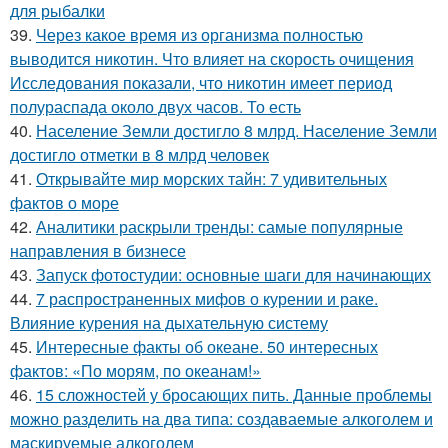
для рыбалки
39.
Через какое время из организма полностью
выводится никотин. Что влияет на скорость очищения
Исследования показали, что никотин имеет период
полураспада около двух часов. То есть
40.
Население Земли достигло 8 млрд. Население Земли
достигло отметки в 8 млрд человек
41.
Открывайте мир морских тайн: 7 удивительных
фактов о море
42.
Аналитики раскрыли тренды: самые популярные
направления в бизнесе
43.
Запуск фотостудии: основные шаги для начинающих
44.
7 распространенных мифов о курении и раке.
Влияние курения на дыхательную систему
45.
Интересные факты об океане. 50 интересных
фактов: «По морям, по океанам!»
46.
15 сложностей у бросающих пить. Данные проблемы
можно разделить на два типа: создаваемые алкоголем и
маскируемые алкоголем