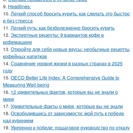
9.
Headlines:
10.
Легкий способ бросить курить: как сделать это быстро
и без стресса
11.
Легкий путь: как безболезненно бросить курить
12.
Экспертные рецепты: 9 вариантов кофе в
кофемашине
13.
Откройте для себя новые вкусы: необычные рецепты
кофейных напитков
14.
Сравнение уровня жизни в разных странах в 2025
году
15.
OECD Better Life Index: A Comprehensive Guide to
Measuring Well-being
16.
12 удивительных фактов, которые вы не знали о
мире
17.
Удивительные факты о мире, которые вы не знали
18.
Освободившись от зависимости: мой путь к победе
над курением
19.
Уверенно к победе: пошаговое руководство по отказу