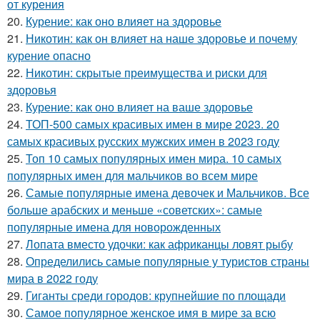
от курения
20.
Курение: как оно влияет на здоровье
21.
Никотин: как он влияет на наше здоровье и почему
курение опасно
22.
Никотин: скрытые преимущества и риски для
здоровья
23.
Курение: как оно влияет на ваше здоровье
24.
ТОП-500 самых красивых имен в мире 2023. 20
самых красивых русских мужских имен в 2023 году
25.
Топ 10 самых популярных имен мира. 10 самых
популярных имен для мальчиков во всем мире
26.
Самые популярные имена девочек и Мальчиков. Все
больше арабских и меньше «советских»: самые
популярные имена для новорожденных
27.
Лопата вместо удочки: как африканцы ловят рыбу
28.
Определились самые популярные у туристов страны
мира в 2022 году
29.
Гиганты среди городов: крупнейшие по площади
30.
Самое популярное женское имя в мире за всю