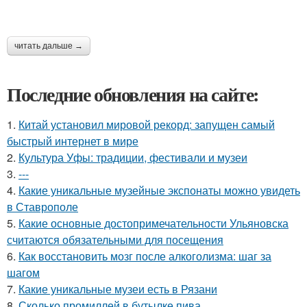
читать дальше →
Последние обновления на сайте:
1.
Китай установил мировой рекорд: запущен самый
быстрый интернет в мире
2.
Культура Уфы: традиции, фестивали и музеи
3.
---
4.
Какие уникальные музейные экспонаты можно увидеть
в Ставрополе
5.
Какие основные достопримечательности Ульяновска
считаются обязательными для посещения
6.
Как восстановить мозг после алкоголизма: шаг за
шагом
7.
Какие уникальные музеи есть в Рязани
8.
Сколько промиллей в бутылке пива