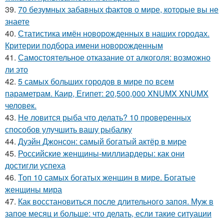
39.
70 безумных забавных фактов о мире, которые вы не
знаете
40.
Статистика имён новорожденных в наших городах.
Критерии подбора имени новорожденным
41.
Самостоятельное отказание от алкоголя: возможно
ли это
42.
5 самых больших городов в мире по всем
параметрам. Каир, Египет: 20,500,000 XNUMX XNUMX
человек.
43.
Не ловится рыба что делать? 10 проверенных
способов улучшить вашу рыбалку
44.
Дуэйн Джонсон: самый богатый актёр в мире
45.
Российские женщины-миллиардеры: как они
достигли успеха
46.
Топ 10 самых богатых женщин в мире. Богатые
женщины мира
47.
Как восстановиться после длительного запоя. Муж в
запое месяц и больше: что делать, если такие ситуации