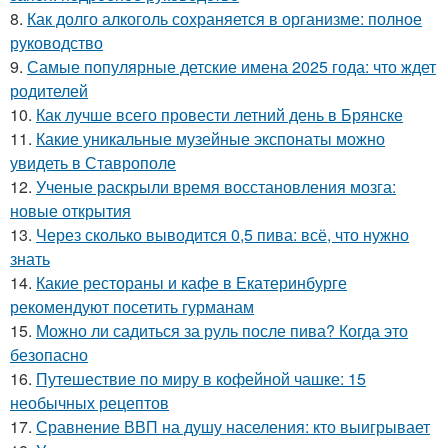
8.
Как долго алкоголь сохраняется в организме: полное
руководство
9.
Самые популярные детские имена 2025 года: что ждет
родителей
10.
Как лучше всего провести летний день в Брянске
11.
Какие уникальные музейные экспонаты можно
увидеть в Ставрополе
12.
Ученые раскрыли время восстановления мозга:
новые открытия
13.
Через сколько выводится 0,5 пива: всё, что нужно
знать
14.
Какие рестораны и кафе в Екатеринбурге
рекомендуют посетить гурманам
15.
Можно ли садиться за руль после пива? Когда это
безопасно
16.
Путешествие по миру в кофейной чашке: 15
необычных рецептов
17.
Сравнение ВВП на душу населения: кто выигрывает