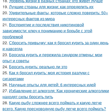
18.
Уровень жизни в разных странах: кто живет лучше
19.
Лучшие страны для жизни: как определить их
20.
Удивительные факты, которые сложно поверить: 50+
интересных фактов из мира
21.
Восприятие и последствия никотиновой
зависимости: ключ к пониманию и борьбе с этой
проблемой
22.
Сбросить привычку: как я бросил курить за один день
и навсегда
23.
Бросила курить и пережила синдром отмены: мои
опыт и советы
24.
Бросить курить: реально ли это
25.
Как я бросил курить: моя история разлуки с
сигаретами
26.
Научные опыты для детей: 6 интересных идей
27.
Избавление от алкоголя: Как хронические алкоголики
находят силы бросить пить
28.
Какую рыбу сложнее всего поймать и какую легче
всего. Какую пресноводную рыбу легче всего поймать?