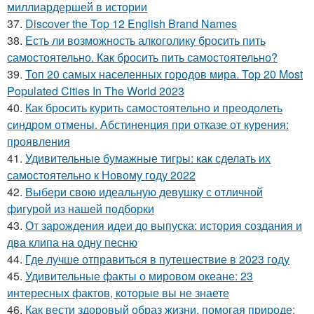
миллиардершей в истории
37.
Discover the Top 12 English Brand Names
38.
Есть ли возможность алкоголику бросить пить
самостоятельно. Как бросить пить самостоятельно?
39.
Топ 20 самых населенных городов мира. Top 20 Most
Populated Cities In The World 2023
40.
Как бросить курить самостоятельно и преодолеть
синдром отмены. Абстиненция при отказе от курения:
проявления
41.
Удивительные бумажные тигры: как сделать их
самостоятельно к Новому году 2022
42.
Выбери свою идеальную девушку с отличной
фигурой из нашей подборки
43.
От зарождения идеи до выпуска: история создания и
два клипа на одну песню
44.
Где лучше отправиться в путешествие в 2023 году
45.
Удивительные факты о мировом океане: 23
интересных фактов, которые вы не знаете
46.
Как вести здоровый образ жизни, помогая природе: