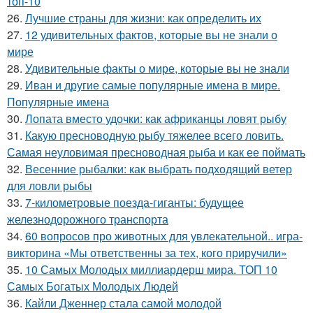
топ-10
26.
Лучшие страны для жизни: как определить их
27.
12 удивительных фактов, которые вы не знали о
мире
28.
Удивительные факты о мире, которые вы не знали
29.
Иван и другие самые популярные имена в мире.
Популярные имена
30.
Лопата вместо удочки: как африканцы ловят рыбу
31.
Какую пресноводную рыбу тяжелее всего ловить.
Самая неуловимая пресноводная рыба и как ее поймать
32.
Весенние рыбалки: как выбрать подходящий ветер
для ловли рыбы
33.
7-километровые поезда-гиганты: будущее
железнодорожного транспорта
34.
60 вопросов про животных для увлекательной.. игра-
викторина «Мы ответственны за тех, кого приручили»
35.
10 Самых Молодых миллиардерш мира. ТОП 10
Самых Богатых Молодых Людей
36.
Кайли Дженнер стала самой молодой