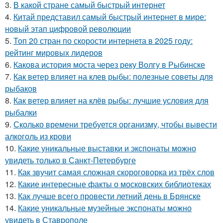
3.
В какой стране самый быстрый интернет
4.
Китай представил самый быстрый интернет в мире:
новый этап цифровой революции
5.
Топ 20 стран по скорости интернета в 2025 году:
рейтинг мировых лидеров
6.
Какова история моста через реку Волгу в Рыбинске
7.
Как ветер влияет на клев рыбы: полезные советы для
рыбаков
8.
Как ветер влияет на клёв рыбы: лучшие условия для
рыбалки
9.
Сколько времени требуется организму, чтобы вывести
алкоголь из крови
10.
Какие уникальные выставки и экспонаты можно
увидеть только в Санкт-Петербурге
11.
Как звучит самая сложная скороговорка из трёх слов
12.
Какие интересные факты о московских библиотеках
13.
Как лучше всего провести летний день в Брянске
14.
Какие уникальные музейные экспонаты можно
увидеть в Ставрополе