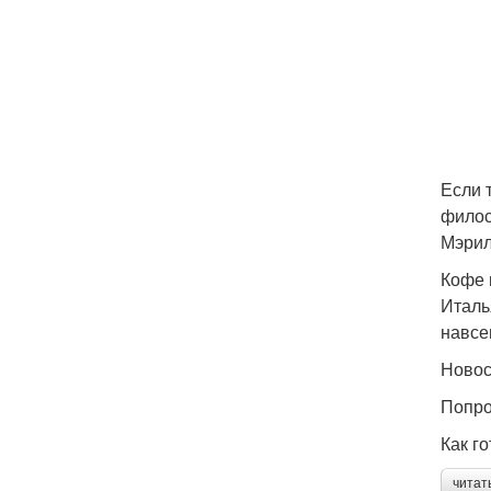
Если 
филос
Мэрил
Кофе 
Италь
навсе
Ново
Попр
Как го
читат