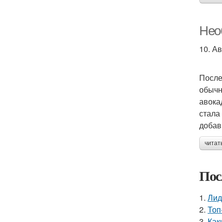
Нео
10. Ав
После
обычн
авока
стала
добав
читат
Пос
1.
Лид
2.
Топ
3.
Как