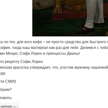
ты из тех, для кого кофе – не просто средство для быстрог
офия, тогда наш материал как раз для тебя. Делимся с тоб
ин Монро, Софи Лорен и принцессы Дианы!
по рецепту Софи Лорен
янская красотка утверждает, что, угостив мужчину чашечкой
гда.
сти СМИ2
обуем?
товить:
ь дальше →