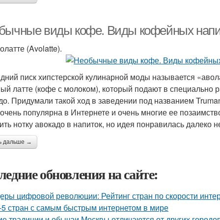
бычные виды кофе. Виды кофейных напи
олатте (Avolatte).
дний писк хипстерской кулинарной моды называется «авола
ый латте (кофе с молоком), который подают в специально 
до. Придумали такой ход в заведении под названием Truman
 очень популярна в Интернете и очень многие ее позаимство
ить нотку авокадо в напиток, но идея понравилась далеко н
ь дальше →
ледние обновления на сайте:
еры цифровой революции: Рейтинг стран по скорости интер
-5 стран с самым быстрым интернетом в мире
ие традиции и обычаи Москвы отличаются от других городо