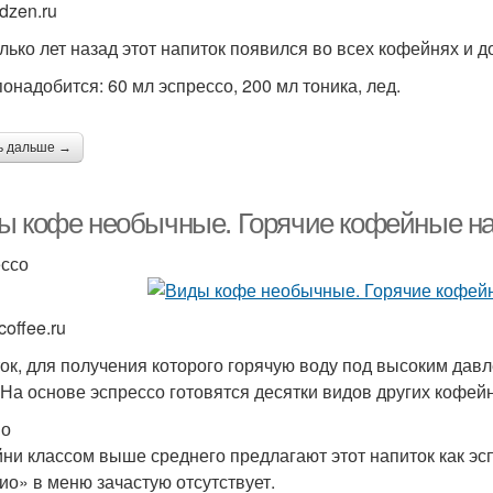
dzen.ru
лько лет назад этот напиток появился во всех кофейнях и до
понадобится: 60 мл эспрессо, 200 мл тоника, лед.
ь дальше →
ы кофе необычные. Горячие кофейные н
ссо
offee.ru
ок, для получения которого горячую воду под высоким дав
 На основе эспрессо готовятся десятки видов других кофей
ио
ни классом выше среднего предлагают этот напиток как эсп
ио» в меню зачастую отсутствует.