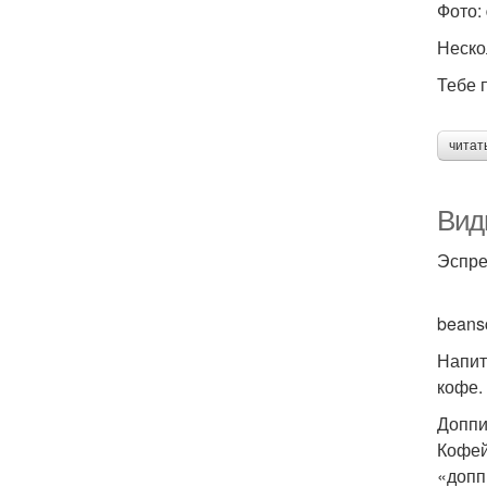
Фото: 
Неско
Тебе 
читат
Вид
Эспре
beansc
Напит
кофе.
Допп
Кофей
«допп