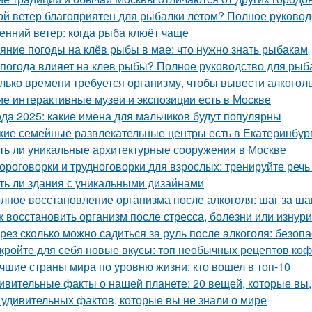
ой ветер благоприятен для рыбалки летом? Полное руковод
енний ветер: когда рыба клюёт чаще
яние погоды на клёв рыбы в мае: что нужно знать рыбакам
 погода влияет на клев рыбы? Полное руководство для рыб
лько времени требуется организму, чтобы вывести алкоголь
ие интерактивные музеи и экспозиции есть в Москве
да 2025: какие имена для мальчиков будут популярны
кие семейные развлекательные центры есть в Екатеринбур
ть ли уникальные архитектурные сооружения в Москве
ороговорки и трудноговорки для взрослых: тренируйте речь 
ть ли здания с уникальными дизайнами
лное восстановление организма после алкоголя: шаг за ша
к восстановить организм после стресса, болезни или изнур
рез сколько можно садиться за руль после алкоголя: безоп
кройте для себя новые вкусы: топ необычных рецептов коф
чшие страны мира по уровню жизни: кто вошел в топ-10
ивительные факты о нашей планете: 20 вещей, которые вы,
 удивительных фактов, которые вы не знали о мире