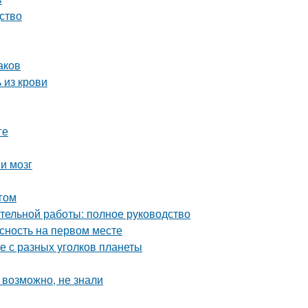
ство
аков
 из крови
ге
и мозг
гом
ительной работы: полное руководство
асность на первом месте
е с разных уголков планеты
 возможно, не знали