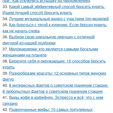
при.. Как отключить вспышку на уведомлениях
33.
Какой самый эффективный способ бросить курить.
Ищем лучший способ бросить курить
34.
Лучшие музыкальные видео с участием топ-моделей
35.
Как бороться с тягой к курению. Если бросил курить:
как не начать снова
36.
Выбери свою идеальную девушку с отличной
фигурой из нашей подборки
37.
Миллиардерки: кто является самыми богатыми
женщинами на планете
38.
Берегите себя и окружающих: 10 способов бросить
курить
39.
Разнообразие красоты: 12 основных типов женских
фигур
40.
8 интересных фактов о советском граненом стакане.
8 любопытных фактов о советском граненом стакане
41.
Виды кофе в кофейнях. Эспрессо и всё, что с ним
связано
42.
Развенчанные мифы: 10 самых популярных