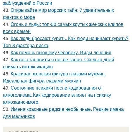
заблуждений о России
43.
Открывайте мир морских тайн: 7 удивительных
фактов о море
44.
Огонь и льды: топ-50 самых крутых женских клипов
всех времен
45.
Как люди бросают курить. Как люди начинают курить?
Топ-3 фактора риска
46.
Как помочь пьющему человеку. Виды лечения
47.
Как восстановиться после запоя. Сколько дней
снимать интоксикацию
48.
Красивая женская фигура глазами мужчин.
Идеальная фигура глазами мужчин
49.
Состояние психики после кодирования от
алкоголизма. Как кодирование влияет на психику
алкозависимого
50.
Имена красивые редкие необычные. Редкие имена
для мальчиков
© 2026 Новое время