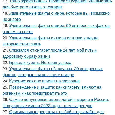
17.
Топ-5 эффективных таблеток от курения: что выбрать
для быстрого отказа от сигарет
18.
Удивительные факты о мире, которые вы, возможно,
не знаете
19.
Удивительные факты о мире: 50 интересных фактов
о всем на свете
20.
Удивительные факты из мира истории и науки,
которые стоит знать
21.
Отказался от сигарет после 24 лет: мой путь к
здоровому образу жизни
22.
Бросили курить: История успеха
23.
Удивительные факты об океанах: 20 интересных
фактов, которые вы не знаете о море
24.
Курение: как оно влияет на здоровье
25.
Повреждение и защита: как сигареты влияют на
организм и как предотвратить это
26.
Самые популярные имена детей в мире и в России.
Популярные имена 2023 года – шесть трендов
27.
Оригинальные рецепты с рыбой: открывайте для