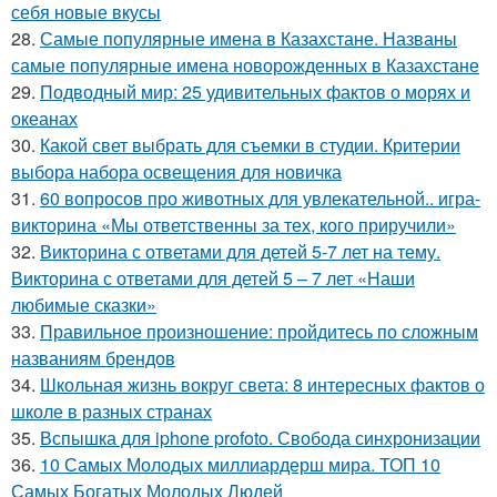
себя новые вкусы
28.
Самые популярные имена в Казахстане. Названы
самые популярные имена новорожденных в Казахстане
29.
Подводный мир: 25 удивительных фактов о морях и
океанах
30.
Какой свет выбрать для съемки в студии. Критерии
выбора набора освещения для новичка
31.
60 вопросов про животных для увлекательной.. игра-
викторина «Мы ответственны за тех, кого приручили»
32.
Викторина с ответами для детей 5-7 лет на тему.
Викторина с ответами для детей 5 – 7 лет «Наши
любимые сказки»
33.
Правильное произношение: пройдитесь по сложным
названиям брендов
34.
Школьная жизнь вокруг света: 8 интересных фактов о
школе в разных странах
35.
Вспышка для iphone profoto. Свобода синхронизации
36.
10 Самых Молодых миллиардерш мира. ТОП 10
Самых Богатых Молодых Людей