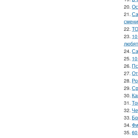
20.
Ос
21.
Са
смени
22.
ТО
23.
10
любят
24.
Са
25.
10
26.
Пс
27.
От
28.
Ро
29.
Ср
30.
Ка
31.
То
32.
Че
33.
Бр
34.
Фи
35.
60