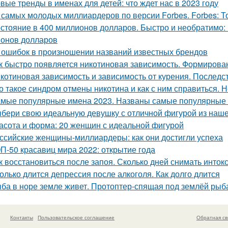
вые тренды в именах для детей: что ждет нас в 2023 году
 самых молодых миллиардеров по версии Forbes. Forbes: 
стояние в 400 миллионов долларов. Быстро и необратимо: 
онов долларов
 ошибок в произношении названий известных брендов
к быстро появляется никотиновая зависимость. Формирова
котиновая зависимость и зависимость от курения. Последс
о такое синдром отмены никотина и как с ним справиться. Н
мые популярные имена 2023. Названы самые популярные и
бери свою идеальную девушку с отличной фигурой из наш
асота и форма: 20 женщин с идеальной фигурой
ссийские женщины-миллиардеры: как они достигли успеха
П-50 красавиц мира 2022: открытие года
к восстановиться после запоя. Сколько дней снимать инток
олько длится депрессия после алкоголя. Как долго длится
ба в норе земле живет. Протоптер-спящая под землёй рыб
Контакты
Пользовательское соглашение
Обратная св