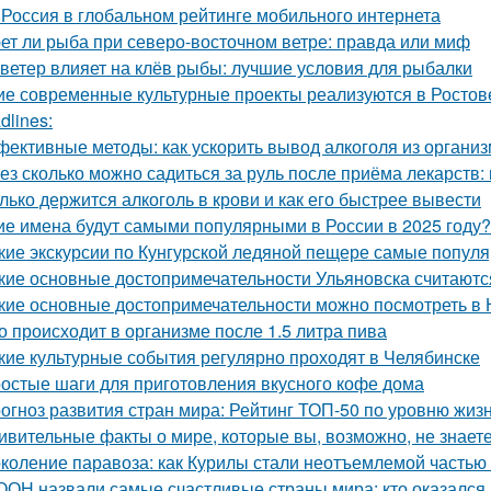
 Россия в глобальном рейтинге мобильного интернета
ет ли рыба при северо-восточном ветре: правда или миф
 ветер влияет на клёв рыбы: лучшие условия для рыбалки
ие современные культурные проекты реализуются в Ростов
dlines:
ективные методы: как ускорить вывод алкоголя из органи
ез сколько можно садиться за руль после приёма лекарств
лько держится алкоголь в крови и как его быстрее вывести
ие имена будут самыми популярными в России в 2025 году?
кие экскурсии по Кунгурской ледяной пещере самые попул
кие основные достопримечательности Ульяновска считают
кие основные достопримечательности можно посмотреть в
о происходит в организме после 1.5 литра пива
кие культурные события регулярно проходят в Челябинске
остые шаги для приготовления вкусного кофе дома
огноз развития стран мира: Рейтинг ТОП-50 по уровню жизн
ивительные факты о мире, которые вы, возможно, не знает
коление паравоза: как Курилы стали неотъемлемой частью
ООН назвали самые счастливые страны мира: кто оказался