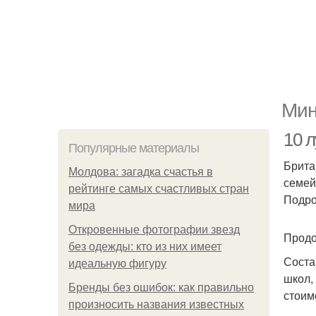
Мин
10 л
Популярные материалы
Брита
Молдова: загадка счастья в
семей
рейтинге самых счастливых стран
Подро
мира
Откровенные фотографии звезд
Продо
без одежды: кто из них имеет
Соста
идеальную фигуру
школ,
Бренды без ошибок: как правильно
стоим
произносить названия известных