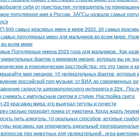
вободите себя от пристрастия: путеводитель по прекращен
мое популярное имя в России. ЗАГСы назвали самые попул
лся
П-500 самых красивых имен в мире 2023. 20 самых красивы
 самых популярных имен для мальчиков во всем мире. Наз
 во всем мире
мые Популярные имена 2023 года для мальчиков.. Как назв
 удивительных фактов о мировом океане, которые вы не зн
ихические и поведенческие расстройства: что это такое и к
крывайте мир океанов: 10 увлекательных фактов, которые 
ждение российской поп-музыки: от ВИА до современных хи
авнение скорости широкополосного интернета в 224.. Посл
к снимать с импульсным светом в студии. Настройка света
п-20 красавиц мира: кто выиграл титулы и почести
рез сколько проходит ломка от никотина. Когда ждать пере
осить пить алкоголь: 10 реальных способов, которые срабо
гуры красавиц: как определить идеальный пропорциональ
 вопросов про животных для увлекательной.. игра-викторин