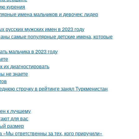
ию курения
ярные имена мальчиков и девочек: лидер
х русских мужских имен в 2023 году
ваны самые популярные детские имена, которые
ать мальчика в 2023 году
аете
ак их диагностировать
вы не знаете
тов
еднюю строчку в рейтинге занял Туркменистан
мен к лучшему
тают для вас
ный размер
а «Мы ответственны за тех, кого приручили»