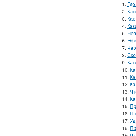
1.
Где
2.
Клю
3.
Как
4.
Как
5.
Hea
6.
Эфф
7.
Чер
8.
Ско
9.
Как
10.
Ка
11.
Ка
12.
Ка
13.
Чт
14.
Ка
15.
Пр
16.
Пр
17.
Уд
18.
По
19.
В 