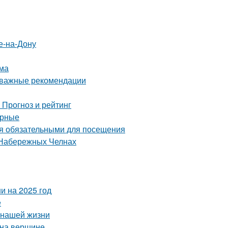
е-на-Дону
зма
: важные рекомендации
 Прогноз и рейтинг
ярные
ся обязательными для посещения
 Набережных Челнах
и на 2025 год
е
 нашей жизни
 на вершине