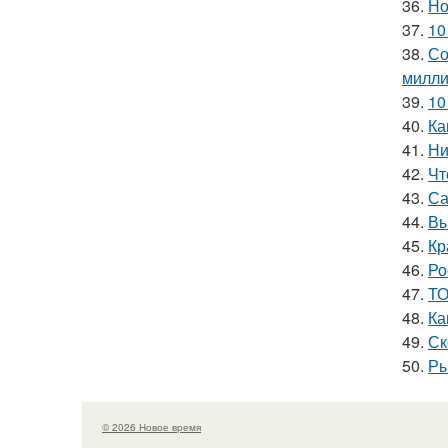
36.
Но
37.
10
38.
Со
милли
39.
10
40.
Ка
41.
Ни
42.
Чт
43.
Са
44.
Вы
45.
Кр
46.
Ро
47.
ТО
48.
Ка
49.
Ск
50.
Ры
© 2026 Новое время