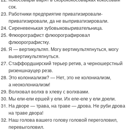
сок.
Работники предприятие приватизировали-
приватизировали, да не выприватизировали.
Сиреневенькая зубовыковыривательница.
Флюорографист флюорографировал
флюорографистку.
Я — вертикультяп. Могу вертикультяпнуться, могу
вывертикультяпнуться.
Стаффордширский терьер ретив, а черношерстный
ризеншнауцер резв.
Это колониализм? — Нет, это не колониализм,
а неоколониализм!
Волховал волхв в хлеву с волхвами.
Мы ели-ели ершей у ели. Их еле-еле у ели доели.
На дворе — трава, на траве — дрова. Не руби дрова
на траве двора!
Наш голова вашего голову головой переголовил,
перевыголовил.