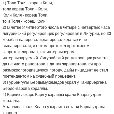
1) Толи Толя - кореш Коли,
толи кореш Толи - Коля.
Коли Коля - кореш Толи,
то и Толя - кореш Коли.
2) В четверг четвёртого числа в четыре с четвертью часа
лигурийский регулировщик регулировал в Лигурии, но 33
корабля лавировали,лавировали,да так и не
вылавировали, и потом протокол протоколом
запротоколировал, как интервьюером
интервьюируемый. Лигурийский регулировщик речисто ,
да не чисто рапортовал, да так зарапортовался про
размокропогодившуюся погоду, дабы инцидент не стал
претендентом на судебный прецедент.
3) Гурбангулы Бердымухамедов украл у Танирбергена
Бердонгарова кораллы.
4) Карлик лекарь Карл у карлицы крали Клары украл
кораллы.
А карлица краля Клара у карлика лекаря Карла украла
кларнет.