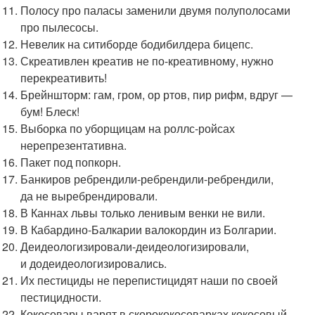
Полосу про паласы заменили двумя полуполосами
про пылесосы.
Невелик на ситиборде бодибилдера бицепс.
Скреативлен креатив не по-креативному, нужно
перекреативить!
Брейншторм: гам, гром, ор ртов, пир рифм, вдруг —
бум! Блеск!
Выборка по уборщицам на роллс-ройсах
нерепрезентативна.
Пакет под попкорн.
Банкиров ребрендили-ребрендили-ребрендили,
да не выребрендировали.
В Каннах львы только ленивым венки не вили.
В Кабардино-Балкарии валокордин из Болгарии.
Деидеологизировали-деидеологизировали,
и додеидеологизировались.
Их пестициды не перепистицидят наши по своей
пестицидности.
Кокосовары варят в скорококосоварках кокосовый