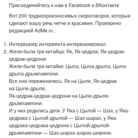
Присоединяйтесь к нам в Facebook и ВКонтакте
Вот 200 труднопроизносимых скороговорок, которые
сделают вашу речь четче и красивее. Проверено
редакцией AdMe.ru .
Интервьюер интервента интервьюировал.
Жили-были три китайца: Як, Як-цедрак, Як-цедрак-
цедрак-цедрони.
Жили-были три китайки: Цыпа, Цыпа-дрыпа, Цыпа-
дрыпа-дрымпампони.
Все они переженились: Як на Цыпе, Як-цедрак
на Цыпе-дрыпе,
Як-цедрак-цедрак-цедрони на Цыпе-дрыпе-
дрымпампони.
И у них родились дети. У Яка с Цыпой — Шах, у Яка-
цедрака с Цыпой-дрыпой — Шах-шарах, у Яка-
цедрака-цедрака-цедрони с Цыпой-дрыпой-
дрымпампони — Шах-шарах-шарах-широни.