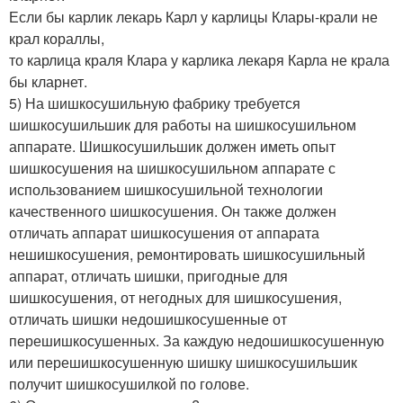
Если бы карлик лекарь Карл у карлицы Клары-крали не
крал кораллы,
то карлица краля Клара у карлика лекаря Карла не крала
бы кларнет.
5) На шишкосушильную фабрику требуется
шишкосушильшик для работы на шишкосушильном
аппарате. Шишкосушильшик должен иметь опыт
шишкосушения на шишкосушильном аппарате с
использованием шишкосушильной технологии
качественного шишкосушения. Он также должен
отличать аппарат шишкосушения от аппарата
нешишкосушения, ремонтировать шишкосушильный
аппарат, отличать шишки, пригодные для
шишкосушения, от негодных для шишкосушения,
отличать шишки недошишкосушенные от
перешишкосушенных. За каждую недошишкосушенную
или перешишкосушенную шишку шишкосушильшик
получит шишкосушилкой по голове.