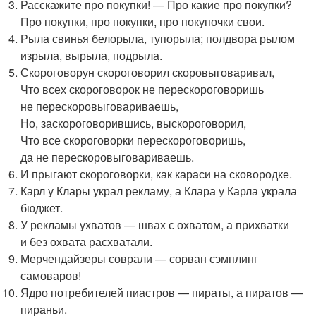
Расскажите про покупки! — Про какие про покупки?
Про покупки, про покупки, про покупочки свои.
Рыла свинья белорыла, тупорыла; полдвора рылом
изрыла, вырыла, подрыла.
Скороговорун скороговорил скоровыговаривал,
Что всех скороговорок не перескороговоришь
не перескоровыговариваешь,
Но, заскороговорившись, выскороговорил,
Что все скороговорки перескороговоришь,
да не перескоровыговариваешь.
И прыгают скороговорки, как караси на сковородке.
Карл у Клары украл рекламу, а Клара у Карла украла
бюджет.
У рекламы ухватов — швах с охватом, а прихватки
и без охвата расхватали.
Мерчендайзеры соврали — сорван сэмплинг
самоваров!
Ядро потребителей пиастров — пираты, а пиратов —
пираньи.