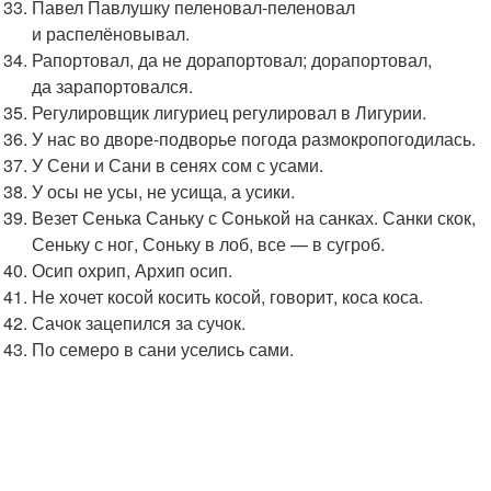
Павел Павлушку пеленовал-пеленовал
и распелёновывал.
Рапортовал, да не дорапортовал; дорапортовал,
да зарапортовался.
Регулировщик лигуриец регулировал в Лигурии.
У нас во дворе-подворье погода размокропогодилась.
У Сени и Сани в сенях сом с усами.
У осы не усы, не усища, а усики.
Везет Сенька Саньку с Сонькой на санках. Санки скок,
Сеньку с ног, Соньку в лоб, все — в сугроб.
Осип охрип, Архип осип.
Не хочет косой косить косой, говорит, коса коса.
Сачок зацепился за сучок.
По семеро в сани уселись сами.