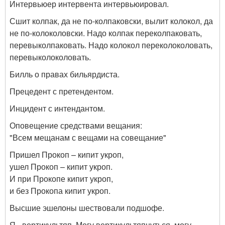
Интервьюер интервента интервьюировал.
Сшит колпак, да не по-колпаковски, вылит колокол, да
не по-колоколовски. Надо колпак переколпаковать,
перевыколпаковать. Надо колокол переколоколовать,
перевыколоколовать.
Билль о правах бильярдиста.
Прецедент с претендентом.
Инцидент с интендантом.
Оповещение средствами вещания:
"Всем мещанам с вещами на совещание"
Пришел Прокоп – кипит укроп,
ушел Прокоп – кипит укроп.
И при Прокопе кипит укроп,
и без Прокопа кипит укроп.
Высшие эшелоны шествовали подшофе.
Я - вертикультяп. Могу вертикультяпнуться, могу