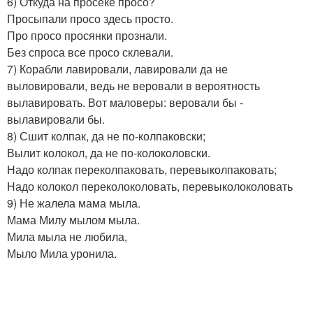
6) Откуда на просеке просо?
Просыпали просо здесь просто.
Про просо просянки прознали.
Без спроса все просо склевали.
7) Корабли лавировали, лавировали да не
выловировали, ведь не веровали в вероятность
вылавировать. Вот маловеры: веровали бы -
вылавировали бы.
8) Сшит колпак, да не по-колпаковски;
Вылит колокол, да не по-колоколовски.
Надо колпак переколпаковать, перевыколпаковать;
Надо колокол переколоколовать, перевыколоколовать
9) Не жалела мама мыла.
Мама Милу мылом мыла.
Мила мыла не любила,
Мыло Мила уронила.