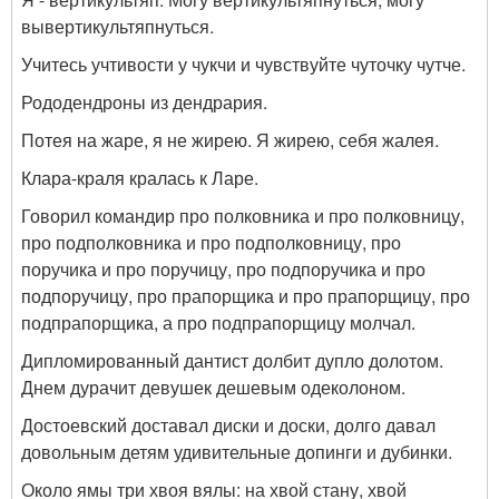
вывертикультяпнуться.
Учитесь учтивости у чукчи и чувствуйте чуточку чутче.
Рододендроны из дендрария.
Потея на жаре, я не жирею. Я жирею, себя жалея.
Клара-краля кралась к Ларе.
Говорил командир про полковника и про полковницу,
про подполковника и про подполковницу, про
поручика и про поручицу, про подпоручика и про
подпоручицу, про прапорщика и про прапорщицу, про
подпрапорщика, а про подпрапорщицу молчал.
Дипломированный дантист долбит дупло долотом.
Днем дурачит девушек дешевым одеколоном.
Достоевский доставал диски и доски, долго давал
довольным детям удивительные допинги и дубинки.
Около ямы три хвоя вялы: на хвой стану, хвой