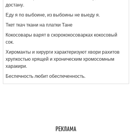
достану.
Еду я по выбоине, из выбоины не выеду я.
Ткет ткач ткани на платки Тане
Кокосовары варят в скорококосоварках кокосовый
сок.
Хироманты и хирурги характеризуют хвори рахитов
хрупкостью хрящей и хроническим хромосомным
харакири.
Беспечность любит обеспеченность.