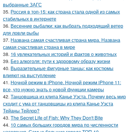
выбранные ЗАГС
35.
Россия в топ-15: как страна стала одной из самых
стабильных в интернете
36.
Весенние рыбалки: как выбрать подходящий ветер
для ловли рыбы
37.
Названа самая счастливая страна мира. Названа
самая счастливая страна в мире
38.
16 увлекательных историй и фактов о животных
39.
Без алкоголя: пути к здоровому образу жизни
40.
Выразительные фигурные танцы: как костюмы
влияют на выступление
41.
Ночной режим в iPhone. Ночной режим iPhone 11:
все, что нужно знать о новой функции камеры
42.
Танцовщица из клипа Канье Уэста. Почему весь мир
сходит с ума от танцовщицы из клипа Канье Уэста
Тейаны Тейлор?
43.
The Secret Life of Fish: Why They Don't Bite
44.
10 самых больших городов мира по численности
населения. Самые большие города ТОП-10