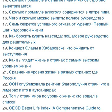
выветривается
15.
Сколько промилле алкоголя содержится в литре пива
16.
Чего и сколько можно выпить: полное руководство
17.
Семь секретов успешного отказа от курения: Первый
шаг к здоровой жизни
18.
Как бросить курить навсегда: пошаговое руководство
для решительных
19.
Концерт Славы в Хабаровске: что ожидать от
выступления
20.
Как выглядит жизнь в странах с самым высоким
уровнем жизни
21.
Сравнение уровня жизни в разных странах: где
Россия
22.
ООН опубликовала рейтинг благополучия стран: кто в
лидерах и кто в аутсайдерах
23.
Топ 7 стран мира по уровню жизни: кто вошел в
список
24.
OECD Better Life Index: A Comprehensive Guide to