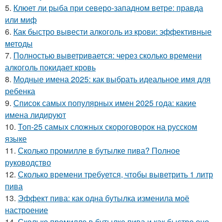
5.
Клюет ли рыба при северо-западном ветре: правда
или миф
6.
Как быстро вывести алкоголь из крови: эффективные
методы
7.
Полностью выветривается: через сколько времени
алкоголь покидает кровь
8.
Модные имена 2025: как выбрать идеальное имя для
ребенка
9.
Список самых популярных имен 2025 года: какие
имена лидируют
10.
Топ-25 самых сложных скороговорок на русском
языке
11.
Сколько промилле в бутылке пива? Полное
руководство
12.
Сколько времени требуется, чтобы выветрить 1 литр
пива
13.
Эффект пива: как одна бутылка изменила моё
настроение
14.
Сколько промилле в бутылке пива и как быстро оно