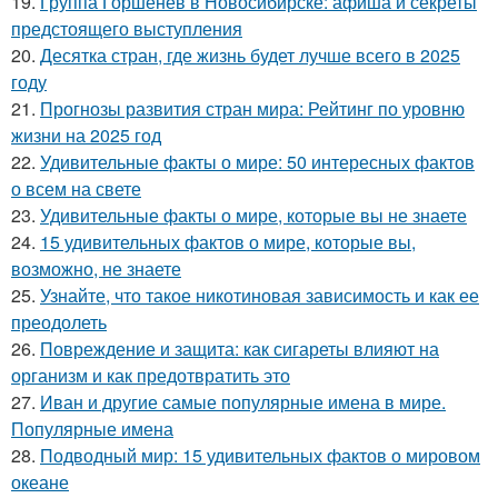
19.
Группа Горшенёв в Новосибирске: афиша и секреты
предстоящего выступления
20.
Десятка стран, где жизнь будет лучше всего в 2025
году
21.
Прогнозы развития стран мира: Рейтинг по уровню
жизни на 2025 год
22.
Удивительные факты о мире: 50 интересных фактов
о всем на свете
23.
Удивительные факты о мире, которые вы не знаете
24.
15 удивительных фактов о мире, которые вы,
возможно, не знаете
25.
Узнайте, что такое никотиновая зависимость и как ее
преодолеть
26.
Повреждение и защита: как сигареты влияют на
организм и как предотвратить это
27.
Иван и другие самые популярные имена в мире.
Популярные имена
28.
Подводный мир: 15 удивительных фактов о мировом
океане