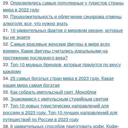
29.
Определились самые популярные у туристов страны
мира в 2022 году
30.
Продолжительность и облегчение синдрома отмены
алкоголя: все, что нужно знать
31.
10 удивительных фактов о мировом океане, которые
вы не знаете
32.
Самые красивые женские фигуры в мире всех
времен. Какие фигуры считались идеальными на
протяжении последнего века?
33.
Топ-10 модных брендов, которые придутся по вкусу
каждому
34.
25 самых богатых стран мира в 2023 году. Какая
нация мира самая богатая
35.
Как собрать импульсный свет. Моноблок
36.
Знакомимся с импульсным студийным светом
37.
Топ-10 новых туристических направлений для
россиян в 2023 году. Топ-10 лучших направлений для
путешествий по России в 2023 году
38.
6 удивительных способов приготовить кофе. Кофе-