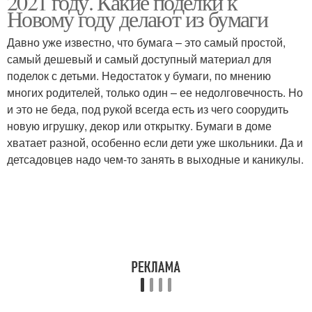
2021 году. Какие поделки к
Новому году делают из бумаги
Давно уже известно, что бумага – это самый простой,
самый дешевый и самый доступный материал для
Зимние поделки
Поделки из бумаги
поделок с детьми. Недостаток у бумаги, по мнению
многих родителей, только один – ее недолговечность. Но
и это не беда, под рукой всегда есть из чего соорудить
новую игрушку, декор или открытку. Бумаги в доме
Интересные поделки
Новогодние поделки
хватает разной, особенно если дети уже школьники. Да и
детсадовцев надо чем-то занять в выходные и каникулы.
Поделки из бисера
Объемные поделки
Поделки для детей
Год в школу