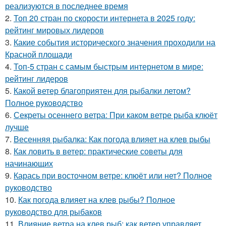
реализуются в последнее время
2.
Топ 20 стран по скорости интернета в 2025 году:
рейтинг мировых лидеров
3.
Какие события исторического значения проходили на
Красной площади
4.
Топ-5 стран с самым быстрым интернетом в мире:
рейтинг лидеров
5.
Какой ветер благоприятен для рыбалки летом?
Полное руководство
6.
Секреты осеннего ветра: При каком ветре рыба клюёт
лучше
7.
Весенняя рыбалка: Как погода влияет на клев рыбы
8.
Как ловить в ветер: практические советы для
начинающих
9.
Карась при восточном ветре: клюёт или нет? Полное
руководство
10.
Как погода влияет на клев рыбы? Полное
руководство для рыбаков
11.
Влияние ветра на клев рыб: как ветер управляет