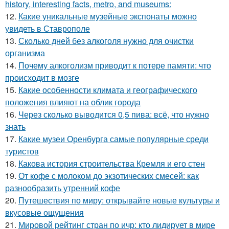
history, interesting facts, metro, and museums:
12.
Какие уникальные музейные экспонаты можно
увидеть в Ставрополе
13.
Сколько дней без алкоголя нужно для очистки
организма
14.
Почему алкоголизм приводит к потере памяти: что
происходит в мозге
15.
Какие особенности климата и географического
положения влияют на облик города
16.
Через сколько выводится 0,5 пива: всё, что нужно
знать
17.
Какие музеи Оренбурга самые популярные среди
туристов
18.
Какова история строительства Кремля и его стен
19.
От кофе с молоком до экзотических смесей: как
разнообразить утренний кофе
20.
Путешествия по миру: открывайте новые культуры и
вкусовые ощущения
21.
Мировой рейтинг стран по ичр: кто лидирует в мире