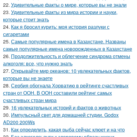
22.
Удивительные факты о мире, которые вы не знали
23.
Удивительные факты из мира истории и науки,
которые стоит знать
24.
Как я бросил курить: моя история разлуки с
сигаретами
25.
Самые популярные имена в Казахстане. Названы
самые популярные имена новорожденных в Казахстане
26.
Продолжительность и облегчение синдрома отмены
алкоголя: все, что нужно знать
27.
Открывайте мир океанов: 10 увлекательных фактов,
которые вы не знаете
28.
Сербия обогнала Хорватию в рейтинге счастливых
стран от ООН. В ООН составили рейтинг самых
счастливых стран мира
29.
16 увлекательных историй и фактов о животных
30.
Импульсный свет для домашней студии. Godox
AD200 200Ws
31.
Как определить, какая рыба сейчас клюет и на что
32.
Без алкоголя: пути к здоровому образу жизни