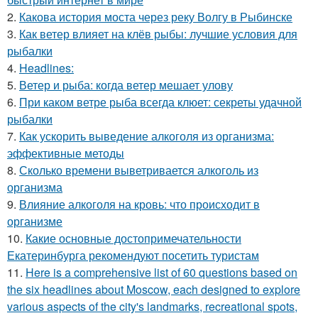
2.
Какова история моста через реку Волгу в Рыбинске
3.
Как ветер влияет на клёв рыбы: лучшие условия для
рыбалки
4.
Headlines:
5.
Ветер и рыба: когда ветер мешает улову
6.
При каком ветре рыба всегда клюет: секреты удачной
рыбалки
7.
Как ускорить выведение алкоголя из организма:
эффективные методы
8.
Сколько времени выветривается алкоголь из
организма
9.
Влияние алкоголя на кровь: что происходит в
организме
10.
Какие основные достопримечательности
Екатеринбурга рекомендуют посетить туристам
11.
Here is a comprehensive list of 60 questions based on
the six headlines about Moscow, each designed to explore
various aspects of the city's landmarks, recreational spots,