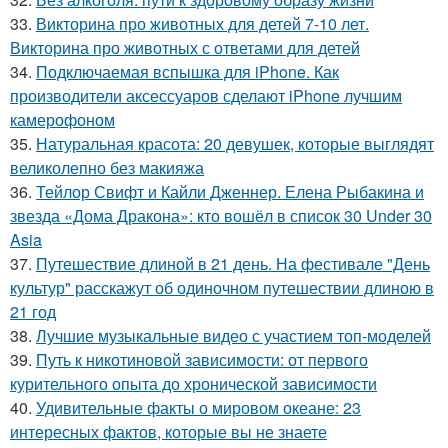
33.
Викторина про животных для детей 7-10 лет.
Викторина про животных с ответами для детей
34.
Подключаемая вспышка для iPhone. Как
производители аксессуаров сделают iPhone лучшим
камерофоном
35.
Натуральная красота: 20 девушек, которые выглядят
великолепно без макияжа
36.
Тейлор Свифт и Кайли Дженнер. Елена Рыбакина и
звезда «Дома Дракона»: кто вошёл в список 30 Under 30
Asia
37.
Путешествие длиной в 21 день. На фестивале "День
культур" расскажут об одиночном путешествии длиною в
21 год
38.
Лучшие музыкальные видео с участием топ-моделей
39.
Путь к никотиновой зависимости: от первого
курительного опыта до хронической зависимости
40.
Удивительные факты о мировом океане: 23
интересных фактов, которые вы не знаете