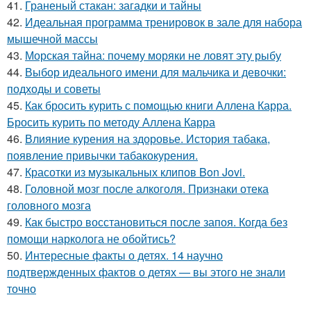
41.
Граненый стакан: загадки и тайны
42.
Идеальная программа тренировок в зале для набора
мышечной массы
43.
Морская тайна: почему моряки не ловят эту рыбу
44.
Выбор идеального имени для мальчика и девочки:
подходы и советы
45.
Как бросить курить с помощью книги Аллена Карра.
Бросить курить по методу Аллена Карра
46.
Влияние курения на здоровье. История табака,
появление привычки табакокурения.
47.
Красотки из музыкальных клипов Bon Jovi.
48.
Головной мозг после алкоголя. Признаки отека
головного мозга
49.
Как быстро восстановиться после запоя. Когда без
помощи нарколога не обойтись?
50.
Интересные факты о детях. 14 научно
подтвержденных фактов о детях — вы этого не знали
точно