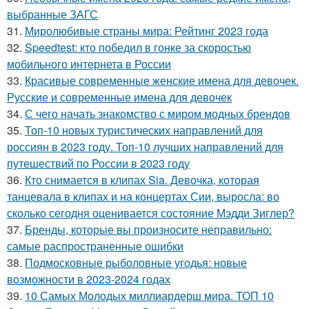
выбранные ЗАГС
31.
Миролюбивые страны мира: Рейтинг 2023 года
32.
Speedtest: кто победил в гонке за скоростью
мобильного интернета в России
33.
Красивые современные женские имена для девочек.
Русские и современные имена для девочек
34.
С чего начать знакомство с миром модных брендов
35.
Топ-10 новых туристических направлений для
россиян в 2023 году. Топ-10 лучших направлений для
путешествий по России в 2023 году
36.
Кто снимается в клипах Sia. Девочка, которая
танцевала в клипах и на концертах Сии, выросла: во
сколько сегодня оценивается состояние Мэдди Зиглер?
37.
Бренды, которые вы произносите неправильно:
самые распространенные ошибки
38.
Подмосковные рыболовные угодья: новые
возможности в 2023-2024 годах
39.
10 Самых Молодых миллиардерш мира. ТОП 10