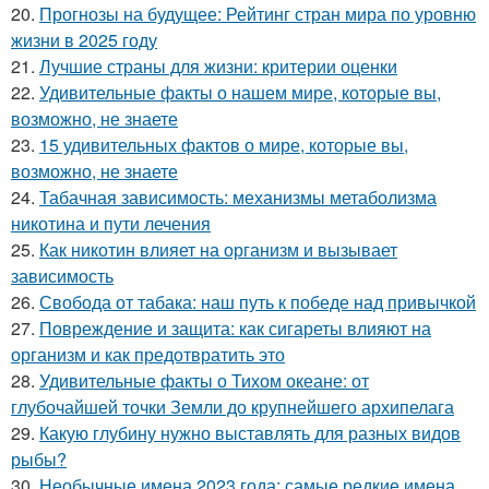
20.
Прогнозы на будущее: Рейтинг стран мира по уровню
жизни в 2025 году
21.
Лучшие страны для жизни: критерии оценки
22.
Удивительные факты о нашем мире, которые вы,
возможно, не знаете
23.
15 удивительных фактов о мире, которые вы,
возможно, не знаете
24.
Табачная зависимость: механизмы метаболизма
никотина и пути лечения
25.
Как никотин влияет на организм и вызывает
зависимость
26.
Свобода от табака: наш путь к победе над привычкой
27.
Повреждение и защита: как сигареты влияют на
организм и как предотвратить это
28.
Удивительные факты о Тихом океане: от
глубочайшей точки Земли до крупнейшего архипелага
29.
Какую глубину нужно выставлять для разных видов
рыбы?
30.
Необычные имена 2023 года: самые редкие имена,