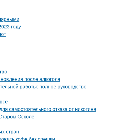
улярными
2023 году
уют
тво
ановления после алкоголя
ительной работы: полное руководство
 все
ля самостоятельного отказа от никотина
 Старом Осколе
ых стран
товить кофе без спешки