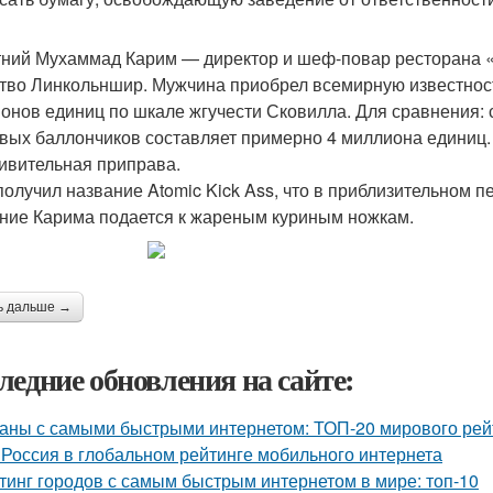
тний Мухаммад Карим — директор и шеф-повар ресторана «
тво Линкольншир. Мужчина приобрел всемирную известност
онов единиц по шкале жгучести Сковилла. Для сравнения:
вых баллончиков составляет примерно 4 миллиона единиц. 
дивительная приправа.
получил название Atomic Kick Ass, что в приблизительном п
ние Карима подается к жареным куриным ножкам.
ь дальше →
ледние обновления на сайте:
аны с самыми быстрыми интернетом: ТОП-20 мирового рей
 Россия в глобальном рейтинге мобильного интернета
тинг городов с самым быстрым интернетом в мире: топ-10