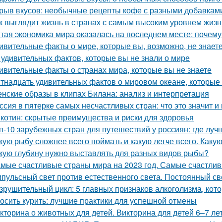
рыв вкусов: необычные рецепты кофе с разными добавкам
к выглядит жизнь в странах с самым высоким уровнем жизн
тая экономика мира оказалась на последнем месте: почему
ивительные факты о мире, которые вы, возможно, не знает
 удивительных фактов, которые вы не знали о мире
ивительные факты о странах мира, которые вы не знаете
тнадцать удивительных фактов о мировом океане, которые
нские образы в клипах Билана: анализ и интерпретация
ссия в пятерке самых несчастливых стран: что это значит и
котин: скрытые преимущества и риски для здоровья
п-10 зарубежных стран для путешествий у россиян: где луч
кую рыбу сложнее всего поймать и какую легче всего. Каку
кую глубину нужно выставлять для разных видов рыбы?
мые счастливые страны мира на 2023 год. Самые счастлив
пульсный свет против естественного света. Постоянный св
зрушительный цикл: 5 главных признаков алкоголизма, кот
осить курить: лучшие практики для успешной отмены
кторина о животных для детей. Викторина для детей 6–7 л