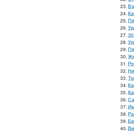
23.
Вз
24.
Ка
25.
Пя
26.
Уд
27.
30
28.
Уд
29.
Пя
30.
Же
31.
Ро
32.
Ни
33.
То
34.
Ка
35.
Ка
36.
Са
37.
Им
38.
Ра
39.
Бр
40.
Ви