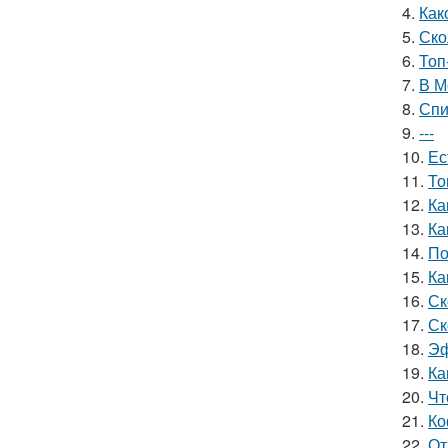
4.
Как
5.
Ско
6.
Топ
7.
В М
8.
Спи
9.
---
10.
Ес
11.
То
12.
Ка
13.
Ка
14.
По
15.
Ка
16.
Ск
17.
Ск
18.
Эф
19.
Ка
20.
Чт
21.
Ко
22.
От