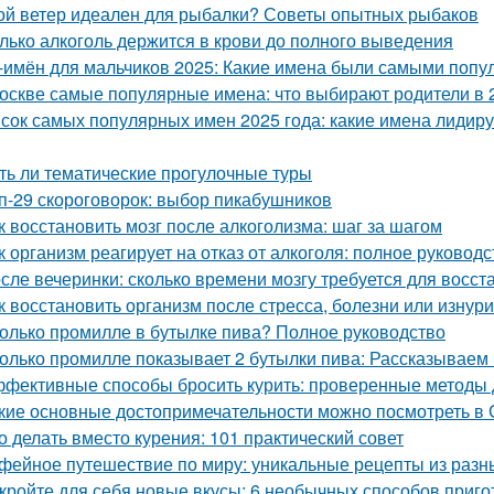
ой ветер идеален для рыбалки? Советы опытных рыбаков
лько алкоголь держится в крови до полного выведения
-имён для мальчиков 2025: Какие имена были самыми поп
оскве самые популярные имена: что выбирают родители в 
сок самых популярных имен 2025 года: какие имена лидир
ть ли тематические прогулочные туры
п-29 скороговорок: выбор пикабушников
к восстановить мозг после алкоголизма: шаг за шагом
к организм реагирует на отказ от алкоголя: полное руководс
сле вечеринки: сколько времени мозгу требуется для восст
к восстановить организм после стресса, болезни или изнур
олько промилле в бутылке пива? Полное руководство
олько промилле показывает 2 бутылки пива: Рассказываем
фективные способы бросить курить: проверенные методы д
кие основные достопримечательности можно посмотреть в
о делать вместо курения: 101 практический совет
фейное путешествие по миру: уникальные рецепты из разн
кройте для себя новые вкусы: 6 необычных способов приго