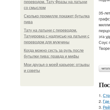
переводом. Тату Фразы на латыни
со смыслом
35-ле
Сколько промилле покажет бутылка
графс
пива
милли
перцо
Тату на латыни с переводом.
эта у
Татуировка с надписью на латыни с
Соус 
переводом для мужчины
Творе
Когда можно сесть за руль после
бутылки пива: правда и мифы
Мои друзья о моей карьере: отзывы
читат
и советы
Пос
1.
Стр
2.
Где
3.
Рей