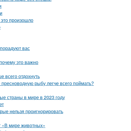
и
и
 это произошло
е
 порадуют вас
 почему это важно
ше всего отдохнуть
ю пресноводную рыбу легче всего поймать?
ые страны в мире в 2023 году
ет
орые нельзя проигнорировать
ет «В мире животных»