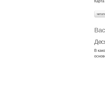
Карта
читат
Вас
Деся
В как
основ