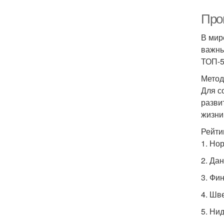
Прог
В мир
важны
ТОП-5
Метод
Для с
разви
жизни
Рейти
1. Но
2. Да
3. Фи
4. Шв
5. Ни