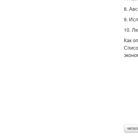
8. Ав
9. Ис
10. Л
Как о
Списо
эконо
читат