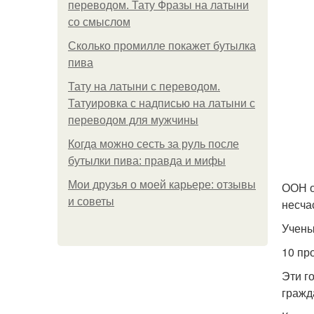
переводом. Тату Фразы на латыни
со смыслом
Сколько промилле покажет бутылка
пива
Тату на латыни с переводом.
Татуировка с надписью на латыни с
переводом для мужчины
Когда можно сесть за руль после
бутылки пива: правда и мифы
Мои друзья о моей карьере: отзывы
ООН о
и советы
несча
Учены
10 пр
Эти г
гражд