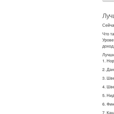
Луч
Сейча
Что т
Урове
доход
Лучши
1. Но
2. Да
3. Шв
4. Шв
5. Ни
6. Фи
7. Ка