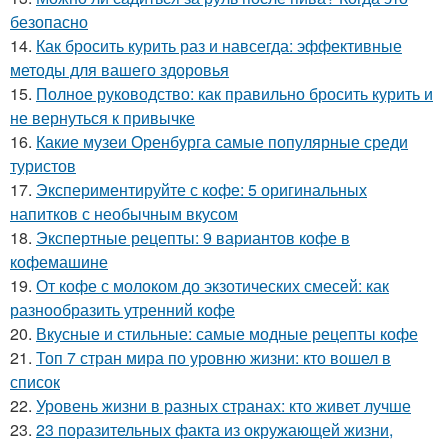
безопасно
14.
Как бросить курить раз и навсегда: эффективные
методы для вашего здоровья
15.
Полное руководство: как правильно бросить курить и
не вернуться к привычке
16.
Какие музеи Оренбурга самые популярные среди
туристов
17.
Экспериментируйте с кофе: 5 оригинальных
напитков с необычным вкусом
18.
Экспертные рецепты: 9 вариантов кофе в
кофемашине
19.
От кофе с молоком до экзотических смесей: как
разнообразить утренний кофе
20.
Вкусные и стильные: самые модные рецепты кофе
21.
Топ 7 стран мира по уровню жизни: кто вошел в
список
22.
Уровень жизни в разных странах: кто живет лучше
23.
23 поразительных факта из окружающей жизни,