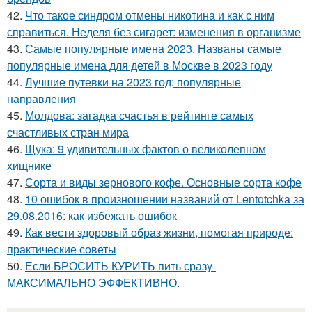
42.
Что такое синдром отмены никотина и как с ним
справиться. Неделя без сигарет: изменения в организме
43.
Самые популярные имена 2023. Названы самые
популярные имена для детей в Москве в 2023 году
44.
Лучшие путевки на 2023 год: популярные
направления
45.
Молдова: загадка счастья в рейтинге самых
счастливых стран мира
46.
Щука: 9 удивительных фактов о великолепном
хищнике
47.
Сорта и виды зернового кофе. Основные сорта кофе
48.
10 ошибок в произношении названий от Lentotchka за
29.08.2016: как избежать ошибок
49.
Как вести здоровый образ жизни, помогая природе:
практические советы
50.
Если БРОСИТЬ КУРИТЬ пить сразу-
МАКСИМАЛЬНО ЭФФЕКТИВНО.