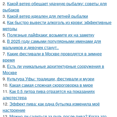
2.
Какой ветер обещает удачную рыбалку: советы для
рыбаков
3.
Какой ветер идеален для летней рыбалки
4.
Как быстро вывести алкоголь из крови: эффективные
методы
5.
Полезные лайфхаки: возьмите их на заметку
6.
В 2025 году самыми популярными именами для
мальчиков и девочек станут..
7.
Какие фестивали в Москве проводятся в зимнее
время
8.
Есть ли уникальные архитектурные сооружения в
Москве
9.
Культура Уфы: традиции, фестивали и музеи
10.
Какая самая сложная скороговорка в мире
11.
Как 0.5 литра пива отразятся на показаниях
алкотестера
12.
Эффект пива: как одна бутылка изменила моё
настроение
13.
Можно ли садиться за руль после пива? Когда это