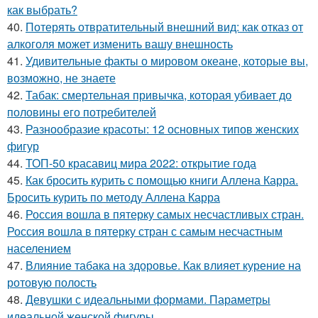
как выбрать?
40.
Потерять отвратительный внешний вид: как отказ от
алкоголя может изменить вашу внешность
41.
Удивительные факты о мировом океане, которые вы,
возможно, не знаете
42.
Табак: смертельная привычка, которая убивает до
половины его потребителей
43.
Разнообразие красоты: 12 основных типов женских
фигур
44.
ТОП-50 красавиц мира 2022: открытие года
45.
Как бросить курить с помощью книги Аллена Карра.
Бросить курить по методу Аллена Карра
46.
Россия вошла в пятерку самых несчастливых стран.
Россия вошла в пятерку стран с самым несчастным
населением
47.
Влияние табака на здоровье. Как влияет курение на
ротовую полость
48.
Девушки с идеальными формами. Параметры
идеальной женской фигуры