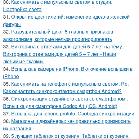
30.
Как снимать с импульсным светом в студии.
Настройка света
31.
Открытие десятилетий: изменение идеала женской
фигуры
32.
Разрушительный цикл: 5 главных признаков
алкоголизма, которые нельзя проигнорировать
33.
Викторина с ответами для детей 5-7 лет на тему.
Викторина с ответами для детей 5 – 7 лет «Наши
любимые сказки»
34.
Вспышка в камере на iPhone. Включение вспышки в
iPhone
35.
Как снимать на телефон с импульсным светом. Re:
Как оснастить синхроконтактом смартфон Android?
36.
Синхронизация студийного света со смартфоном..
Вспышка для смартфона Godox A1 (iOS, Android)
37.
Вспышка для iphone profoto. Свобода синхронизации
38.
Магазины и дизайнеры: как правильно произносить
их названия
39.
5 лучших таблеток от курения. Таблетки от курения: