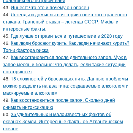
половины его потребителей
43.
Инцест: что это и почему он опасен
44.
Легенды и домыслы в истории советского граненого
стакана. Граненый стакан – легенда СССР. Мифы и
интересные факты.
45.
Где лучше отправиться в путешествие в 2023 году
46.
Как люди бросают курить. Как люди начинают курить?
Топ-3 фактора риска
47.
Как восстановиться после длительного запоя. Муж в
запое месяц и больше: что делать, если такие ситуации
повторяются
48.
15 сложностей у бросающих пить. Данные проблемы
можно разделить на два типа: создаваемые алкоголем и
маскируемые алкоголем
49.
Как восстановиться после запоя. Сколько дней
снимать интоксикацию
50.
25 удивительных и малоизвестных фактов об
океанах Земли. Интересные факты об Атлантическом
океане