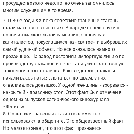
просуществовало недолго, но очень запомнилось
многим служившим в то время.
7. В 80-е годы XX века советские граненые стаканы
стали массово взрываться. В народе пошли слухи о
новой антиалкогольной кампании, о происках
капиталистов, покусившихся на «святое» и выбравших
самый удачный объект. Но все оказалось намного
прозаичнее. На завод поставили импортную линию по
производству стаканов и перестали учитывать точную
технологию изготовления. Как следствие, стаканы
начали рассыпаться, лопаться по швам, у них
отваливалось донышко. У одной женщины «взорвался»
накрытый к празднику стол. Этот факт был отмечен в
одном из выпусков сатирического киножурнала
«Фитиль».
8. Советский граненый стакан повсеместно
использовался в общепите. Это общеизвестный факт.
Но мало кто знает, что этот факт признается