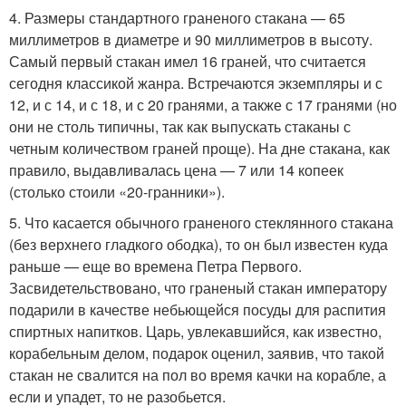
4. Размеры стандартного граненого стакана — 65
миллиметров в диаметре и 90 миллиметров в высоту.
Самый первый стакан имел 16 граней, что считается
сегодня классикой жанра. Встречаются экземпляры и с
12, и с 14, и с 18, и с 20 гранями, а также с 17 гранями (но
они не столь типичны, так как выпускать стаканы с
четным количеством граней проще). На дне стакана, как
правило, выдавливалась цена — 7 или 14 копеек
(столько стоили «20-гранники»).
5. Что касается обычного граненого стеклянного стакана
(без верхнего гладкого ободка), то он был известен куда
раньше — еще во времена Петра Первого.
Засвидетельствовано, что граненый стакан императору
подарили в качестве небьющейся посуды для распития
спиртных напитков. Царь, увлекавшийся, как известно,
корабельным делом, подарок оценил, заявив, что такой
стакан не свалится на пол во время качки на корабле, а
если и упадет, то не разобьется.