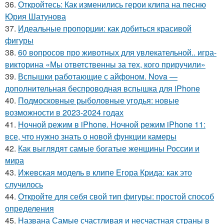
36.
Откройтесь: Как изменились герои клипа на песню
Юрия Шатунова
37.
Идеальные пропорции: как добиться красивой
фигуры
38.
60 вопросов про животных для увлекательной.. игра-
викторина «Мы ответственны за тех, кого приручили»
39.
Вспышки работающие с айфоном. Nova —
дополнительная беспроводная вспышка для iPhone
40.
Подмосковные рыболовные угодья: новые
возможности в 2023-2024 годах
41.
Ночной режим в iPhone. Ночной режим iPhone 11:
все, что нужно знать о новой функции камеры
42.
Как выглядят самые богатые женщины России и
мира
43.
Ижевская модель в клипе Егора Крида: как это
случилось
44.
Откройте для себя свой тип фигуры: простой способ
определения
45.
Названа Самые счастливая и несчастная страны в