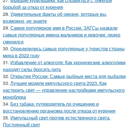
27.
Бывшие курильщики: как справиться с тяжелой
борьбой за отказ от курения
28.
Удивительные факты об океане, которые вы,
возможно, не знаете
29.
Самое популярное имя в России. ЗАГСы назвали
самые популярные имена мальчиков и девочек: лидер
сменился
30.
Определились самые популярные у туристов страны
мира в 2022 году
31.
Избавление от алкоголя: Как хронические алкоголики
находят силы бросить пить
32.
Открытие России: Самые рыбные места для рыбалки
33.
Лучшие модели импульсного света 2023. Как
настроить свет — управление настройками импульсного
моноблока
34.
Без табака: путеводитель по очищению и
восстановлению организма после отказа от курения
35.
Импульсный свет против естественного света.
Постоянный свет