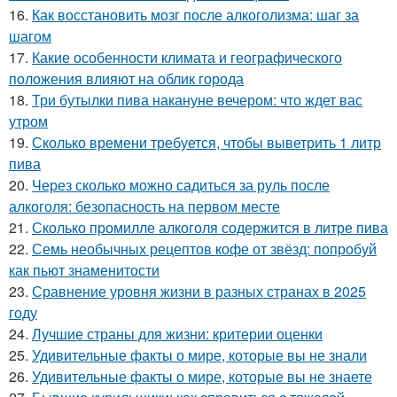
16.
Как восстановить мозг после алкоголизма: шаг за
шагом
17.
Какие особенности климата и географического
положения влияют на облик города
18.
Три бутылки пива накануне вечером: что ждет вас
утром
19.
Сколько времени требуется, чтобы выветрить 1 литр
пива
20.
Через сколько можно садиться за руль после
алкоголя: безопасность на первом месте
21.
Сколько промилле алкоголя содержится в литре пива
22.
Семь необычных рецептов кофе от звёзд: попробуй
как пьют знаменитости
23.
Сравнение уровня жизни в разных странах в 2025
году
24.
Лучшие страны для жизни: критерии оценки
25.
Удивительные факты о мире, которые вы не знали
26.
Удивительные факты о мире, которые вы не знаете