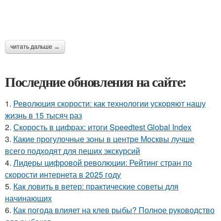
читать дальше →
Последние обновления на сайте:
1.
Революция скорости: как технологии ускоряют нашу
жизнь в 15 тысяч раз
2.
Скорость в цифрах: итоги Speedtest Global Index
3.
Какие прогулочные зоны в центре Москвы лучше
всего подходят для пеших экскурсий
4.
Лидеры цифровой революции: Рейтинг стран по
скорости интернета в 2025 году
5.
Как ловить в ветер: практические советы для
начинающих
6.
Как погода влияет на клев рыбы? Полное руководство