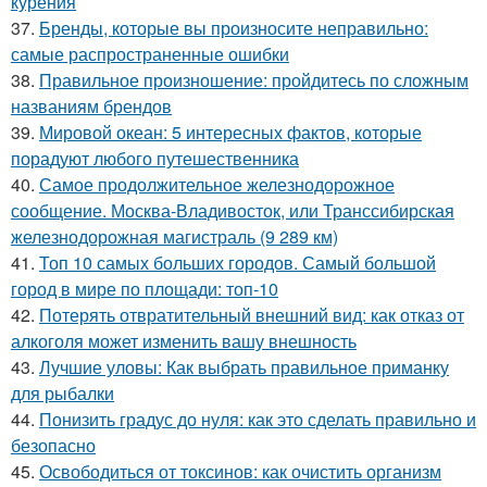
курения
37.
Бренды, которые вы произносите неправильно:
самые распространенные ошибки
38.
Правильное произношение: пройдитесь по сложным
названиям брендов
39.
Мировой океан: 5 интересных фактов, которые
порадуют любого путешественника
40.
Самое продолжительное железнодорожное
сообщение. Москва-Владивосток, или Транссибирская
железнодорожная магистраль (9 289 км)
41.
Топ 10 самых больших городов. Самый большой
город в мире по площади: топ-10
42.
Потерять отвратительный внешний вид: как отказ от
алкоголя может изменить вашу внешность
43.
Лучшие уловы: Как выбрать правильное приманку
для рыбалки
44.
Понизить градус до нуля: как это сделать правильно и
безопасно
45.
Освободиться от токсинов: как очистить организм