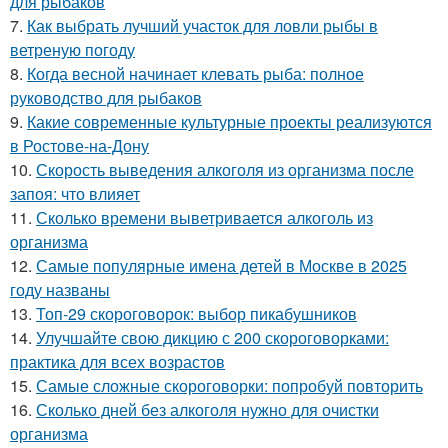
для рыбаков
7.
Как выбрать лучший участок для ловли рыбы в
ветреную погоду
8.
Когда весной начинает клевать рыба: полное
руководство для рыбаков
9.
Какие современные культурные проекты реализуются
в Ростове-на-Дону
10.
Скорость выведения алкоголя из организма после
запоя: что влияет
11.
Сколько времени выветривается алкоголь из
организма
12.
Самые популярные имена детей в Москве в 2025
году названы
13.
Топ-29 скороговорок: выбор пикабушников
14.
Улучшайте свою дикцию с 200 скороговорками:
практика для всех возрастов
15.
Самые сложные скороговорки: попробуй повторить
16.
Сколько дней без алкоголя нужно для очистки
организма