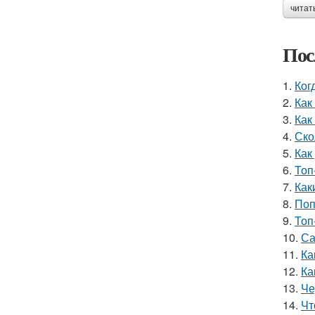
читат
Пос
1.
Ког
2.
Как
3.
Как
4.
Ско
5.
Как
6.
Топ
7.
Как
8.
Поп
9.
Топ
10.
Са
11.
Ка
12.
Ка
13.
Че
14.
Чт