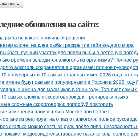
ь дальше →
ледние обновления на сайте:
да рыба не клюет: причины и решения
 ветер влияет на клев рыбы: раскрытие тайн водного мира
 выбрать лучший участок для ловли рыбы в ветреную погод
лько времени выводится алкоголь из организма? Полное р
 долго алкоголь сохраняется в организме: полное руководст
-10 популярных и 10 самых странных имен 2025 года: что ж
ие имена будут самыми популярными в России в 2025 году?
улярные имена для мальчиков в 2025 году: Топ-лист самы
-10 самых сложных скороговорок для тренировки языка
мые сложные скороговорки: попробуй повторить
кие изменения произошли в Москве при Петре I
к организм реагирует на отказ от алкоголя: полное руководс
рез сколько можно сесть за руль после пива: безопасность 
о покажет медосвидетельствование на алкоголь: полное ру