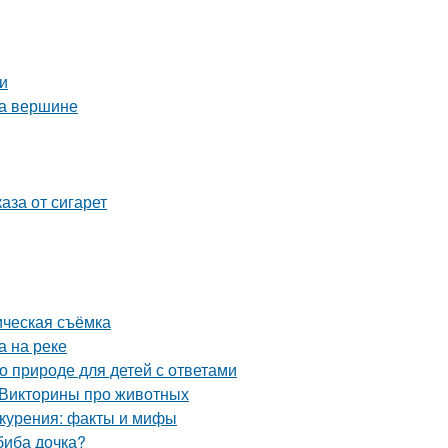
и
на вершине
аза от сигарет
ическая съёмка
а на реке
 природе для детей с ответами
 Викторины про животных
 курения: факты и мифы
биба дочка?