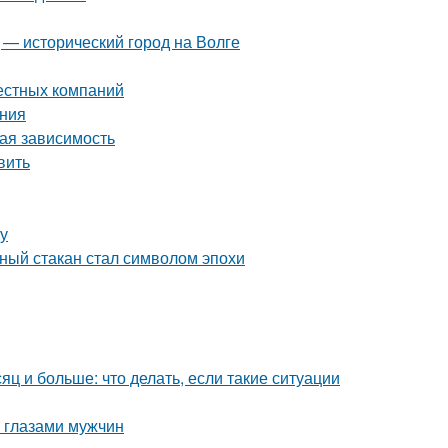
 — исторический город на Волге
вестных компаний
ения
вая зависимость
вить
ту
еный стакан стал символом эпохи
яц и больше: что делать, если такие ситуации
 глазами мужчин