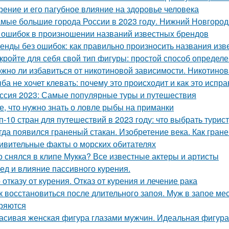
рение и его пагубное влияние на здоровье человека
мые большие города России в 2023 году. Нижний Новгород
 ошибок в произношении названий известных брендов
енды без ошибок: как правильно произносить названия из
кройте для себя свой тип фигуры: простой способ определ
жно ли избавиться от никотиновой зависимости. Никотино
ба не хочет клевать: почему это происходит и как это испра
ссия 2023: Самые популярные туры и путешествия
е, что нужно знать о ловле рыбы на приманки
п-10 стран для путешествий в 2023 году: что выбрать турис
гда появился граненый стакан. Изобретение века. Как гран
ивительные факты о морских обитателях
о снялся в клипе Мукка? Все известные актеры и артисты
ед и влияние пассивного курения.
 отказу от курения. Отказ от курения и лечение рака
к восстановиться после длительного запоя. Муж в запое мес
ряются
асивая женская фигура глазами мужчин. Идеальная фигура