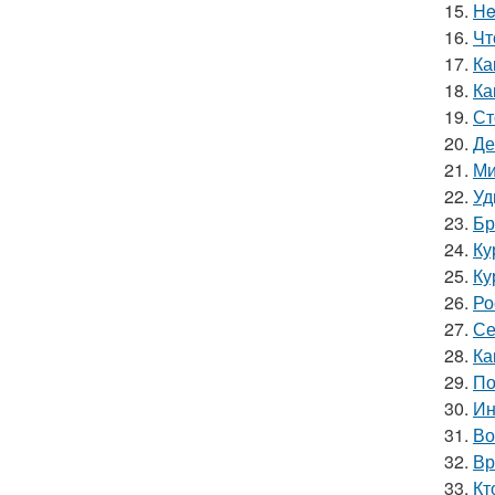
15.
He
16.
Чт
17.
Ка
18.
Ка
19.
Ст
20.
Де
21.
Ми
22.
Уд
23.
Бр
24.
Ку
25.
Ку
26.
Ро
27.
Се
28.
Ка
29.
По
30.
Ин
31.
Во
32.
Вр
33.
Кт