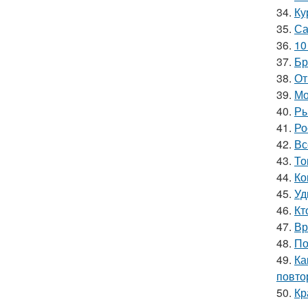
34.
Ку
35.
Са
36.
10
37.
Бр
38.
От
39.
Мо
40.
Ры
41.
Ро
42.
Вс
43.
То
44.
Ко
45.
Уд
46.
Кт
47.
Вр
48.
По
49.
Ка
повто
50.
Кр