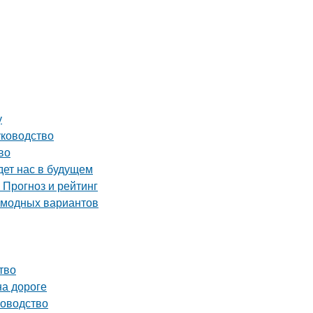
у
уководство
во
дет нас в будущем
 Прогноз и рейтинг
х модных вариантов
тво
на дороге
ководство