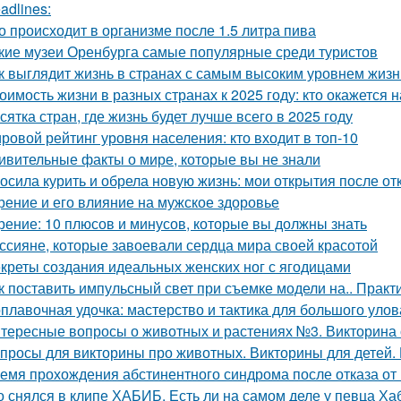
adlines:
о происходит в организме после 1.5 литра пива
кие музеи Оренбурга самые популярные среди туристов
к выглядит жизнь в странах с самым высоким уровнем жизн
оимость жизни в разных странах к 2025 году: кто окажется 
сятка стран, где жизнь будет лучше всего в 2025 году
ровой рейтинг уровня населения: кто входит в топ-10
ивительные факты о мире, которые вы не знали
осила курить и обрела новую жизнь: мои открытия после отк
рение и его влияние на мужское здоровье
рение: 10 плюсов и минусов, которые вы должны знать
ссияне, которые завоевали сердца мира своей красотой
креты создания идеальных женских ног с ягодицами
к поставить импульсный свет при съемке модели на.. Практ
плавочная удочка: мастерство и тактика для большого улов
тересные вопросы о животных и растениях №3. Викторина о
просы для викторины про животных. Викторины для детей.
емя прохождения абстинентного синдрома после отказа от
о снялся в клипе ХАБИБ. Есть ли на самом деле у певца Ха