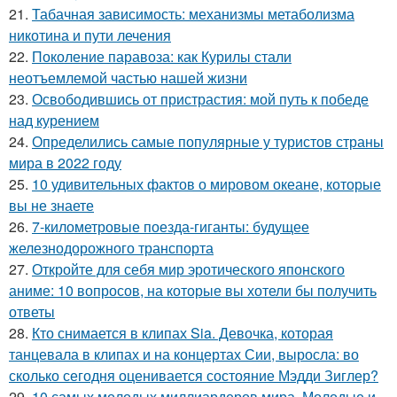
21.
Табачная зависимость: механизмы метаболизма
никотина и пути лечения
22.
Поколение паравоза: как Курилы стали
неотъемлемой частью нашей жизни
23.
Освободившись от пристрастия: мой путь к победе
над курением
24.
Определились самые популярные у туристов страны
мира в 2022 году
25.
10 удивительных фактов о мировом океане, которые
вы не знаете
26.
7-километровые поезда-гиганты: будущее
железнодорожного транспорта
27.
Откройте для себя мир эротического японского
аниме: 10 вопросов, на которые вы хотели бы получить
ответы
28.
Кто снимается в клипах Sia. Девочка, которая
танцевала в клипах и на концертах Сии, выросла: во
сколько сегодня оценивается состояние Мэдди Зиглер?
29.
10 самых молодых миллиардеров мира. Молодые и