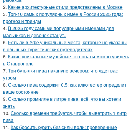
2.
Какие архитектурные стили представлены в Москве
3.
Топ-10 самых популярных имён в России 2025 года:
прогноз и тренды
4.
В 2025 году самыми популярными именами для
мальчиков и девочек станут..
5.
Есть ли в Уфе уникальные места, которые не указаны
в обычных туристических путеводителях
6.
Какие уникальные музейные экспонаты можно увидеть
в Ставрополе
7.
Три бутылки пива накануне вечером: что ждет вас
утром
8.
Сколько пива содержит 0.5: как алкотестер определит
ваше состояние
9.
Сколько промилле в литре пива: всё, что вы хотели
знать
10.
Сколько времени требуется, чтобы выветрить 1 литр
пива
11.
Как бросить курить без силы воли: проверенные