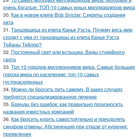
очень богатые: ТОП-10 самых юных миллиардеров мира
30.
Как в новом клипе Bob Sinclar: Секреты создания
хита
31.
Танцовщица из клипа Канье Уэста. Почему весь мир
сходит с ума от танцовщицы из клипа Канье Уэста
Тейаны Тейлор?
32.
Постоянный свет или вспышка. Виды студийного
света
33.
Топ 10 городов-миллионников мира. Самые большие
города мира по населению: топ-10 самых
густонаселенных
34.
Можно ли бросить пить самому. В каких случаях
требуется специализированное лечение
35.
Бренды без ошибок: как правильно произносить
названия известных компаний
36.
Как бросить курить самостоятельно и преодолеть
синдром отмены. Абстиненция при отказе от курения:
проявления