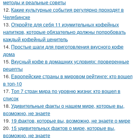
методы и реальные советы
12.
Какие культурные события регулярно проходят в
Челябинске
13.
Откройте для себя 11 изумительных кофейных
напитков, которые обязательно должны попробовать
каждый кофейный ценитель
14.
Простые шаги для приготовления вкусного кофе
дома
15.
Вкусный кофе в домашних условиях: проверенные
рецепты
16.
Европейские страны в мировом рейтинге: кто вошел
в топ-10
17.
Топ 7 стран мира по уровню жизни: кто вошел в
список
18.
Удивительные факты о нашем мире, которые вы,
возможно, не знаете
19.
19 фактов, которые вы, возможно, не знаете о мире
20.
15 удивительных фактов о мире, которые вы,
возможно, не знаете