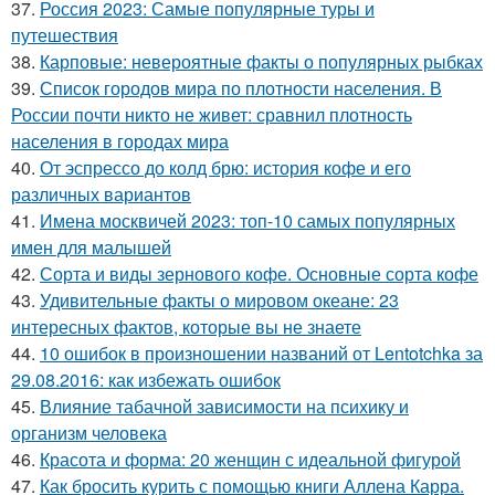
37.
Россия 2023: Самые популярные туры и
путешествия
38.
Карповые: невероятные факты о популярных рыбках
39.
Список городов мира по плотности населения. В
России почти никто не живет: сравнил плотность
населения в городах мира
40.
От эспрессо до колд брю: история кофе и его
различных вариантов
41.
Имена москвичей 2023: топ-10 самых популярных
имен для малышей
42.
Сорта и виды зернового кофе. Основные сорта кофе
43.
Удивительные факты о мировом океане: 23
интересных фактов, которые вы не знаете
44.
10 ошибок в произношении названий от Lentotchka за
29.08.2016: как избежать ошибок
45.
Влияние табачной зависимости на психику и
организм человека
46.
Красота и форма: 20 женщин с идеальной фигурой
47.
Как бросить курить с помощью книги Аллена Карра.