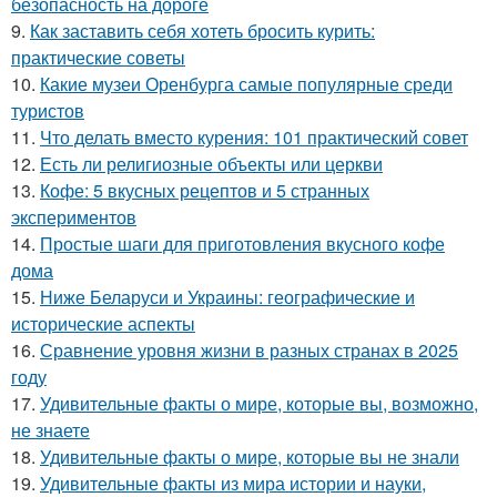
безопасность на дороге
9.
Как заставить себя хотеть бросить курить:
практические советы
10.
Какие музеи Оренбурга самые популярные среди
туристов
11.
Что делать вместо курения: 101 практический совет
12.
Есть ли религиозные объекты или церкви
13.
Кофе: 5 вкусных рецептов и 5 странных
экспериментов
14.
Простые шаги для приготовления вкусного кофе
дома
15.
Ниже Беларуси и Украины: географические и
исторические аспекты
16.
Сравнение уровня жизни в разных странах в 2025
году
17.
Удивительные факты о мире, которые вы, возможно,
не знаете
18.
Удивительные факты о мире, которые вы не знали
19.
Удивительные факты из мира истории и науки,