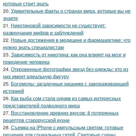
которые стоит знать
20.
Удивительные факты о странах мира, которые вы не
знаете
21.
Никотиновой зависимости не существует:
развенчание мифов и заблуждений
22.
Новые достижения в медицине и фармацевтике: что
нужно знать специалистам
23.
Зависимость от никотина: как она влияет на мозг и
поведение человека
24.
Откровенные фотографии звезд без одежды: кто из
них имеет идеальную фигуру
25.
Богомолы: загадочные хищники с завораживающей
историей
26.
Как рыба сом стала одним из самых интересных
представителей подводного мира
27.
Восстановление древних вкусов: 8 потерянных
рецептов старорусской кухни
28.
Съемка на iPhone c импульсным светом: готовые
решения для социальных сетей. Световые сцены,