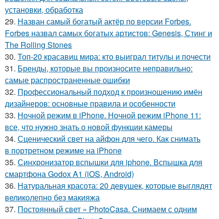
установки, обработка
29.
Назван самый богатый актёр по версии Forbes.
Forbes назвал самых богатых артистов: Genesis, Стинг и
The Rolling Stones
30.
Топ-20 красавиц мира: кто выиграл титулы и почести
31.
Бренды, которые вы произносите неправильно:
самые распространенные ошибки
32.
Профессиональный подход к произношению имён
дизайнеров: основные правила и особенности
33.
Ночной режим в iPhone. Ночной режим iPhone 11:
все, что нужно знать о новой функции камеры
34.
Сценический свет на айфон для чего. Как снимать
в портретном режиме на iPhone
35.
Синхронизатор вспышки для iphone. Вспышка для
смартфона Godox A1 (iOS, Android)
36.
Натуральная красота: 20 девушек, которые выглядят
великолепно без макияжа
37.
Постоянный свет » PhotoCasa. Снимаем с одним