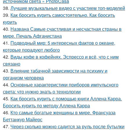
источником света » PhotoCasa
38.
Лучшие музыкальные видео с участием топ-моделей
39.
Как бросить курить самостоятельно. Как бросить
курить
40.
Названа Самые счастливая и несчастная страны в
мире. Печаль Афганистана
41.
Подводный мир: 5 интересных фактов о океане,
которые порадуют любого
42.
Виды кофе в кофейнях. Эспрессо и всё, что с ним
связано
43.
Влияние табачной зависимости на психику и
организм человека
44.
Основные характеристики приборов импульсного
света: что нужно знать о технологии
45.
Как бросить курить с помощью книги Аллена Карра.
Бросить курить по методу Аллена Карра
46.
Кто самые богатые женщины в мире. Франсуаза
Беттанкур Майерс
47.
Через сколько можно садится за руль после бутылки