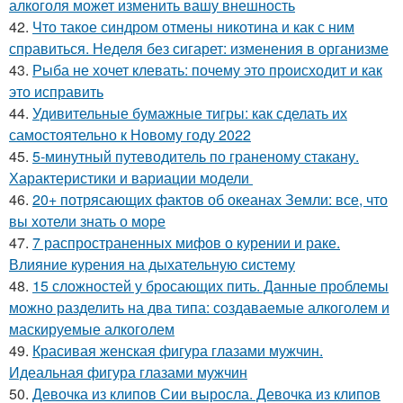
алкоголя может изменить вашу внешность
42.
Что такое синдром отмены никотина и как с ним
справиться. Неделя без сигарет: изменения в организме
43.
Рыба не хочет клевать: почему это происходит и как
это исправить
44.
Удивительные бумажные тигры: как сделать их
самостоятельно к Новому году 2022
45.
5-минутный путеводитель по граненому стакану.
Характеристики и вариации модели
46.
20+ потрясающих фактов об океанах Земли: все, что
вы хотели знать о море
47.
7 распространенных мифов о курении и раке.
Влияние курения на дыхательную систему
48.
15 сложностей у бросающих пить. Данные проблемы
можно разделить на два типа: создаваемые алкоголем и
маскируемые алкоголем
49.
Красивая женская фигура глазами мужчин.
Идеальная фигура глазами мужчин
50.
Девочка из клипов Сии выросла. Девочка из клипов