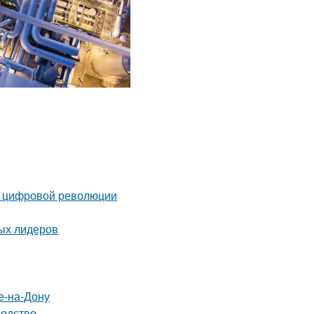
п цифровой революции
вых лидеров
е-на-Дону
водство