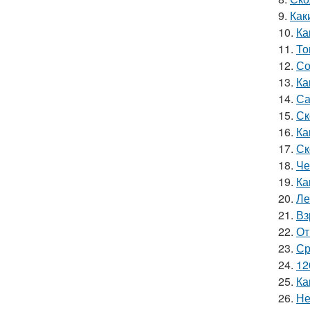
9.
Как
10.
Ка
11.
То
12.
Со
13.
Ка
14.
Са
15.
Ск
16.
Ка
17.
Ск
18.
Че
19.
Ка
20.
Ле
21.
Вз
22.
От
23.
Ср
24.
12
25.
Ка
26.
Не