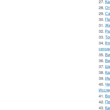
27.
Ка
28.
От
29.
Са
30.
Пр
31.
Же
32.
Ра
33.
То
34.
Кт
сегод
35.
Ви
36.
Ви
37.
Шк
38.
Ка
39.
Им
40.
Че
Иссле
41.
Во
42.
Пр
43.
Ка