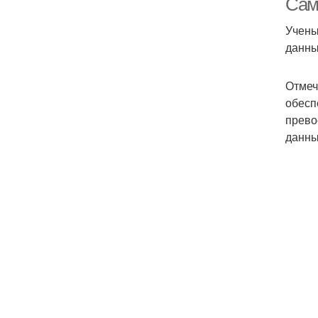
Сам
Учены
данных
Отмеч
обесп
прево
данны