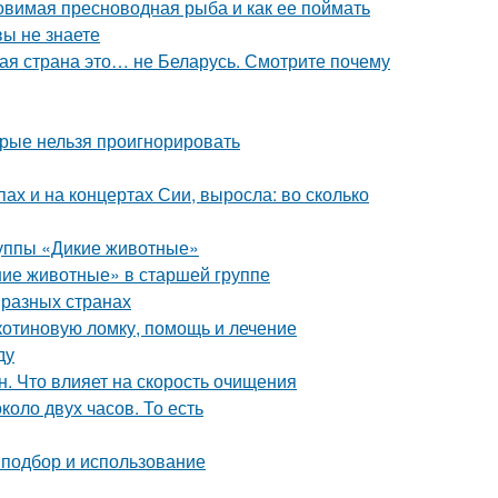
овимая пресноводная рыба и как ее поймать
вы не знаете
вая страна это… не Беларусь. Смотрите почему
орые нельзя проигнорировать
пах и на концертах Сии, выросла: во сколько
руппы «Дикие животные»
ие животные» в старшей группе
 разных странах
икотиновую ломку, помощь и лечение
ду
н. Что влияет на скорость очищения
оло двух часов. То есть
 подбор и использование