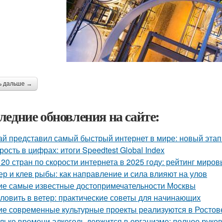
ь дальше →
ледние обновления на сайте:
ай представил самый быстрый интернет в мире: новый эта
рость в цифрах: итоги Speedtest Global Index
 20 стран по скорости интернета в 2025 году: рейтинг миро
ер и клев рыбы: как направление и сила влияют на улов
ие самые известные достопримечательности Москвы
 ловить в ветер: практические советы для начинающих
ие современные культурные проекты реализуются в Ростов
лько времени алкоголь держится в организме: полное руко