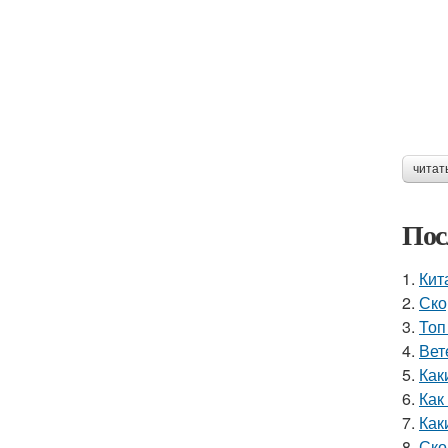
читат
Пос
1.
Кит
2.
Ско
3.
Топ
4.
Вет
5.
Как
6.
Как
7.
Как
8.
Ско