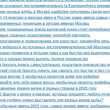
ие основные достопримечательности Екатеринбурга рекоме
кие ночные клубы в Москве наиболее популярны среди мо
п-10 мужских и женских имен в России: какие имена самые
временные тенденции в детских именах Москвы
кие традиционные блюда калужской кухни стоит попробова
мые сложные скороговорки: попробуй повторить
ороговорки и трудноговорки для взрослых: тренируйте речь 
к добраться до основных достопримечательностей Махачк
олько промилле в бутылке пива и как быстро оно выветрив
го и сколько можно выпить: полное руководство
к бросить курить самостоятельно: пошаговое руководство 
гкий способ бросить курить: как сделать это быстро и без ст
рыв вкусов: 5 необычных рецептов кофе для кофейни
кройте для себя новые вкусы: необычные рецепты кофейн
авнение уровня жизни в разных странах в 2025 году
0 фактов о морях и океанах, которые порадуют любого пут
кую глубину нужно выставлять для разных видов рыбы?
обычные имена 2023 года: самые редкие имена, выбранн