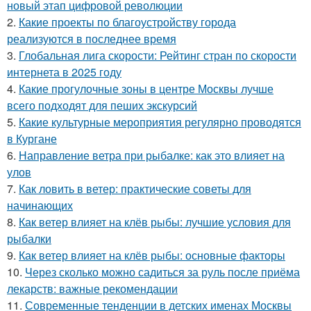
новый этап цифровой революции
2.
Какие проекты по благоустройству города
реализуются в последнее время
3.
Глобальная лига скорости: Рейтинг стран по скорости
интернета в 2025 году
4.
Какие прогулочные зоны в центре Москвы лучше
всего подходят для пеших экскурсий
5.
Какие культурные мероприятия регулярно проводятся
в Кургане
6.
Направление ветра при рыбалке: как это влияет на
улов
7.
Как ловить в ветер: практические советы для
начинающих
8.
Как ветер влияет на клёв рыбы: лучшие условия для
рыбалки
9.
Как ветер влияет на клёв рыбы: основные факторы
10.
Через сколько можно садиться за руль после приёма
лекарств: важные рекомендации
11.
Современные тенденции в детских именах Москвы