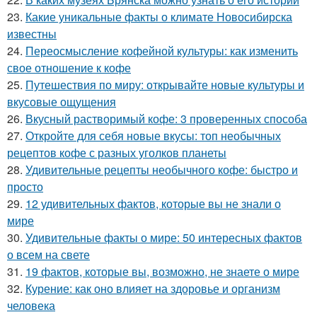
23.
Какие уникальные факты о климате Новосибирска
известны
24.
Переосмысление кофейной культуры: как изменить
свое отношение к кофе
25.
Путешествия по миру: открывайте новые культуры и
вкусовые ощущения
26.
Вкусный растворимый кофе: 3 проверенных способа
27.
Откройте для себя новые вкусы: топ необычных
рецептов кофе с разных уголков планеты
28.
Удивительные рецепты необычного кофе: быстро и
просто
29.
12 удивительных фактов, которые вы не знали о
мире
30.
Удивительные факты о мире: 50 интересных фактов
о всем на свете
31.
19 фактов, которые вы, возможно, не знаете о мире
32.
Курение: как оно влияет на здоровье и организм
человека