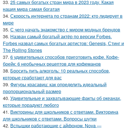
33.
25 самых богатых стран мира в 2023 году. Какая
нация мира самая богатая
34.
Скорость интернета по странам 2022: кто лидирует в
мире
35.
С чего начать знакомство с миром модных брендов
36.
Назван самый богатый актёр по версии Forbes.
Forbes назвал самых богатых артистов: Genesis, Стинг и
The Rolling Stones
37.
6 удивительных способов приготовить кофе. Кофе-
брейк: 6 необычных рецептов для кофеманов
38.
Бросить пить алкоголь: 10 реальных способов,
которые сработают для вас
39.
Фигуры красавиц: как определить идеальный
пропорциональный размер
40.
Удивительные и захватывающие факты об океанах,
которые порадуют любого
41.
Викторины для школьников с ответами. Викторина
для школьников с ответами. Вопросы шутки
42.
Вспышки работающие с айфоном. Nova —