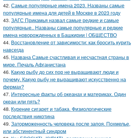
42.
Самые популярные имена 2023. Названы самые
популярные имена для детей в Москве в 2023 году
43.
ЗАГС Прикамья назвал самые редкие и самые
популярные.. Названы самые популярные и редкие
имена новорожденных в Башкирии | ОБЩЕСТВО
44.
Восстановление от зависимости: как бросить курить
навсегда
45.
Названа Самые счастливая и несчастная страны в
мире. Печаль Афганистана
46.
Какую рыбу до сих пор не выращивают люди и
почему. Какую рыбу не выращивают искусственно на
фермах?
47.
Интересные факты об океанах и материках. Один
океан или пять?
48.
Курение сигарет и табака. Физиологические
последствия никотина
49.
Заторможенность человека после запоя. Похмелье,
или абстинентный синдром