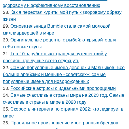
здоровому и эффективному восстановлению
28.
Как я перестал курить: мой путь к здоровому образу
жизни
29.
Основательница Bumble стала самой молодой
миллиардершей в мире
30.
Оригинальные рецепты с рыбой: открывайте для
себя новые вкусы
31.
Топ-10 зарубежных стран для путешествий у
россиян: где лучше всего отдохнуть
32.
Самые популярные имена девочек и Мальчиков. Все
больше арабских и меньше «советских»: самые
популярные имена для новорожденных
33.
Российские актрисы с идеальными пропорциями
34.
Самые счастливые страны мира на 2023 год. Самые
счастливые страны в мире в 2023 году
35.
Скорость интернета по странам 2022: кто лидирует в
мире
36.
Правильное произношение иностранных брендов: