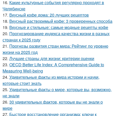
16.
Какие культурные события регулярно проходят в
Челябинске
17.
Вкусный кофе дома: 20 лучших рецептов
18.
Вкусный растворимый кофе: 3 проверенных способа
19.
Вкусные и стильные: самые модные рецепты кофе
20.
Прогнозирование индекса качества жизни в разных
странах к 2025 году
21.
Прогнозы развития стран мира: Рейтинг по уровню
жизни на 2025 год
22.
Лучшие страны для жизни: критерии оценки
23.
OECD Better Life Index: A Comprehensive Guide to
Measuring Well-being
24.
Удивительные факты из мира истории и науки,
которые стоит знать
25.
Удивительные факты о мире, которые вы, возможно,
не знали
26.
30 удивительных фактов, которые вы не знали о
мире
27.
Быстрое восстановление организма: ключи к