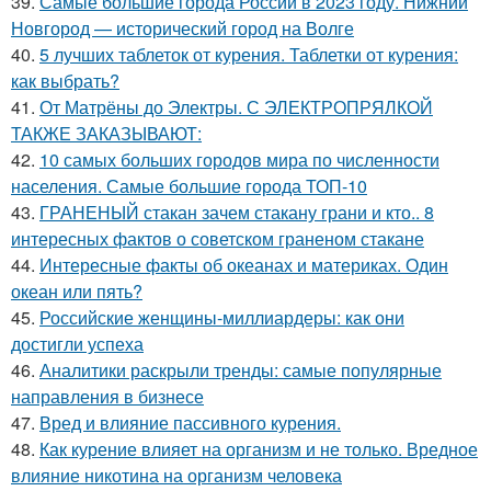
39.
Самые большие города России в 2023 году. Нижний
Новгород — исторический город на Волге
40.
5 лучших таблеток от курения. Таблетки от курения:
как выбрать?
41.
От Матрёны до Электры. С ЭЛЕКТРОПРЯЛКОЙ
ТАКЖЕ ЗАКАЗЫВАЮТ:
42.
10 самых больших городов мира по численности
населения. Самые большие города ТОП-10
43.
ГРАНЕНЫЙ стакан зачем стакану грани и кто.. 8
интересных фактов о советском граненом стакане
44.
Интересные факты об океанах и материках. Один
океан или пять?
45.
Российские женщины-миллиардеры: как они
достигли успеха
46.
Аналитики раскрыли тренды: самые популярные
направления в бизнесе
47.
Вред и влияние пассивного курения.
48.
Как курение влияет на организм и не только. Вредное
влияние никотина на организм человека