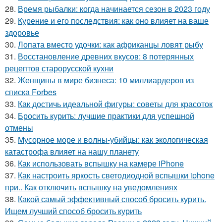
28.
Время рыбалки: когда начинается сезон в 2023 году
29.
Курение и его последствия: как оно влияет на ваше
здоровье
30.
Лопата вместо удочки: как африканцы ловят рыбу
31.
Восстановление древних вкусов: 8 потерянных
рецептов старорусской кухни
32.
Женщины в мире бизнеса: 10 миллиардеров из
списка Forbes
33.
Как достичь идеальной фигуры: советы для красоток
34.
Бросить курить: лучшие практики для успешной
отмены
35.
Мусорное море и волны-убийцы: как экологическая
катастрофа влияет на нашу планету
36.
Как использовать вспышку на камере iPhone
37.
Как настроить яркость светодиодной вспышки iphone
при.. Как отключить вспышку на уведомлениях
38.
Какой самый эффективный способ бросить курить.
Ищем лучший способ бросить курить