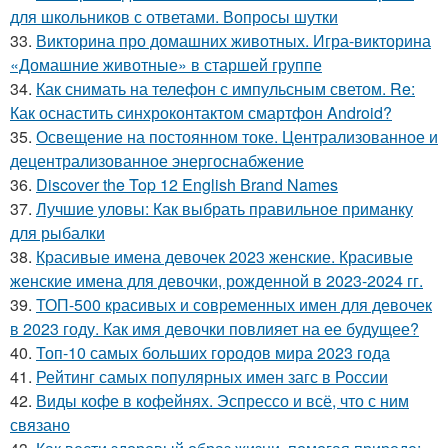
для школьников с ответами. Вопросы шутки
33.
Викторина про домашних животных. Игра-викторина
«Домашние животные» в старшей группе
34.
Как снимать на телефон с импульсным светом. Re:
Как оснастить синхроконтактом смартфон Android?
35.
Освещение на постоянном токе. Централизованное и
децентрализованное энергоснабжение
36.
Discover the Top 12 English Brand Names
37.
Лучшие уловы: Как выбрать правильное приманку
для рыбалки
38.
Красивые имена девочек 2023 женские. Красивые
женские имена для девочки, рожденной в 2023-2024 гг.
39.
ТОП-500 красивых и современных имен для девочек
в 2023 году. Как имя девочки повлияет на ее будущее?
40.
Топ-10 самых больших городов мира 2023 года
41.
Рейтинг самых популярных имен загс в России
42.
Виды кофе в кофейнях. Эспрессо и всё, что с ним
связано