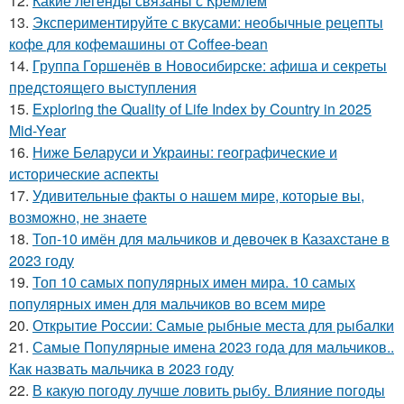
12.
Какие легенды связаны с Кремлем
13.
Экспериментируйте с вкусами: необычные рецепты
кофе для кофемашины от Coffee-bean
14.
Группа Горшенёв в Новосибирске: афиша и секреты
предстоящего выступления
15.
Exploring the Quality of Life Index by Country in 2025
Mid-Year
16.
Ниже Беларуси и Украины: географические и
исторические аспекты
17.
Удивительные факты о нашем мире, которые вы,
возможно, не знаете
18.
Топ-10 имён для мальчиков и девочек в Казахстане в
2023 году
19.
Топ 10 самых популярных имен мира. 10 самых
популярных имен для мальчиков во всем мире
20.
Открытие России: Самые рыбные места для рыбалки
21.
Самые Популярные имена 2023 года для мальчиков..
Как назвать мальчика в 2023 году
22.
В какую погоду лучше ловить рыбу. Влияние погоды