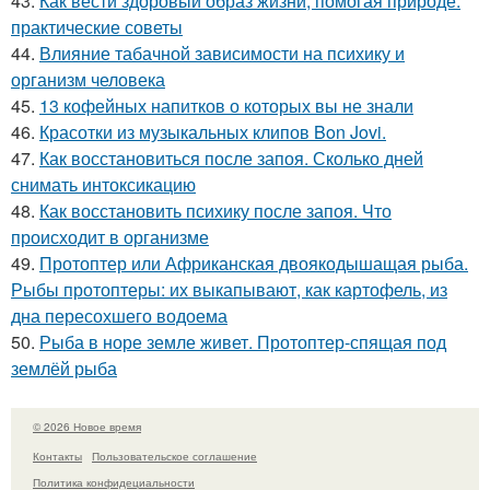
43.
Как вести здоровый образ жизни, помогая природе:
практические советы
44.
Влияние табачной зависимости на психику и
организм человека
45.
13 кофейных напитков о которых вы не знали
46.
Красотки из музыкальных клипов Bon Jovi.
47.
Как восстановиться после запоя. Сколько дней
снимать интоксикацию
48.
Как восстановить психику после запоя. Что
происходит в организме
49.
Протоптер или Африканская двоякодышащая рыба.
Рыбы протоптеры: их выкапывают, как картофель, из
дна пересохшего водоема
50.
Рыба в норе земле живет. Протоптер-спящая под
землёй рыба
© 2026 Новое время
Контакты
Пользовательское соглашение
Политика конфидециальности