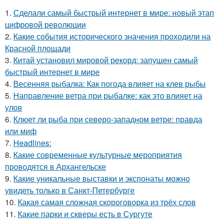
1.
Сделали самый быстрый интернет в мире: новый этап
цифровой революции
2.
Какие события исторического значения проходили на
Красной площади
3.
Китай установил мировой рекорд: запущен самый
быстрый интернет в мире
4.
Весенняя рыбалка: Как погода влияет на клев рыбы
5.
Направление ветра при рыбалке: как это влияет на
улов
6.
Клюет ли рыба при северо-западном ветре: правда
или миф
7.
Headlines:
8.
Какие современные культурные мероприятия
проводятся в Архангельске
9.
Какие уникальные выставки и экспонаты можно
увидеть только в Санкт-Петербурге
10.
Какая самая сложная скороговорка из трёх слов
11.
Какие парки и скверы есть в Сургуте