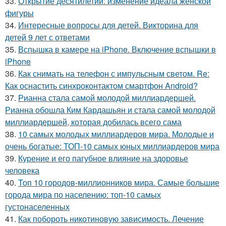
33.
Открытие десятилетий: изменение идеала женской
фигуры
34.
Интересные вопросы для детей. Викторина для
детей 9 лет с ответами
35.
Вспышка в камере на iPhone. Включение вспышки в
iPhone
36.
Как снимать на телефон с импульсным светом. Re:
Как оснастить синхроконтактом смартфон Android?
37.
Рианна стала самой молодой миллиардершей.
Рианна обошла Ким Кардашьян и стала самой молодой
миллиардершей, которая добилась всего сама
38.
10 самых молодых миллиардеров мира. Молодые и
очень богатые: ТОП-10 самых юных миллиардеров мира
39.
Курение и его пагубное влияние на здоровье
человека
40.
Топ 10 городов-миллионников мира. Самые большие
города мира по населению: топ-10 самых
густонаселенных
41.
Как побороть никотиновую зависимость. Лечение