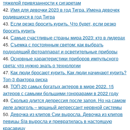
тяжелой привязанности к сигаретам
42.
Имя для девочки 2023 в год Тигра. Имена девочек
родившихся в год Тигра
43.
Если резко бросить курить. Что будет, если резко
бросить курить
44.
Самые счастливые страны мира 2023: кто в лидерах
45.
Съемка с постоянным светом: как выбрать
подходящий фотоаппарат и осветительные приборы
46.
Основные характеристики приборов импульсного
света: что нужно знать о технологии
47.
Как люди бросают курить. Как люди начинают курить?
Топ-3 фактора риска
48.
ТОП-20 самых богатых актеров в мире 2022. 15
актеров с самыми большими гонорарами в 2022 году
49.
Сколько длится депрессия после запоя. Но на самом
деле алкоголь – мощный депрессант нервной системы
50.
Девочка из клипов Сии выросла. Девочка из клипов
певицы Sia выросла и превратилась в настоящую
красавицу