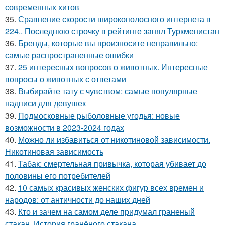
современных хитов
35.
Сравнение скорости широкополосного интернета в
224.. Последнюю строчку в рейтинге занял Туркменистан
36.
Бренды, которые вы произносите неправильно:
самые распространенные ошибки
37.
25 интересных вопросов о животных. Интересные
вопросы о животных с ответами
38.
Выбирайте тату с чувством: самые популярные
надписи для девушек
39.
Подмосковные рыболовные угодья: новые
возможности в 2023-2024 годах
40.
Можно ли избавиться от никотиновой зависимости.
Никотиновая зависимость
41.
Табак: смертельная привычка, которая убивает до
половины его потребителей
42.
10 самых красивых женских фигур всех времен и
народов: от античности до наших дней
43.
Кто и зачем на самом деле придумал граненый
стакан. История гранёного стакана