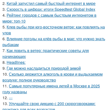
2.
Китай запустил самый быстрый интернет в мире
3.
Скорость в цифрах: итоги Speedtest Global Index
4.
Рейтинг городов с самым быстрым интернетом в
мире: топ-10
5.
Клев рыбы при юго-восточном ветре: как повлиять на
улов
6.
Влияние погоды на клёв рыбы в мае: что нужно знать
рыбакам
7.
Как ловить в ветер: практические советы для
начинающих
8.
Headlines:
9.
Где можно насладиться природой зимой
10.
Сколько держится алкоголь в крови и выдыхаемом
воздухе: полное руководство
11.
Самые популярные имена детей в Москве в 2025
году названы
12.
---
13.
Улучшайте свою дикцию с 200 скороговорками:
практика для всех возрастов