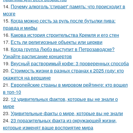
14.
Почему алкоголь 'стирает' память: что происходит в
мозге
15.
Когда можно сесть за руль после бутылки пива:
правда и мифы
16.
Какова история строительства Кремля и его стен
17.
Есть ли религиозные объекты или церкви
18.
Когда группа Любэ выступит в Петрозаводске?
Узнайте расписание концертов
19.
Вкусный растворимый кофе: 3 проверенных способа
20.
Стоимость жизни в разных странах к 2025 году: кто
окажется на вершине
21.
Европейские страны в мировом рейтинге: кто вошел
в топ-10
22.
12 удивительных фактов, которые вы не знали о
мире
23.
Удивительные факты о мире, которые вы не знали
24.
23 поразительных факта из окружающей жизни,
которые изменят ваше восприятие мира