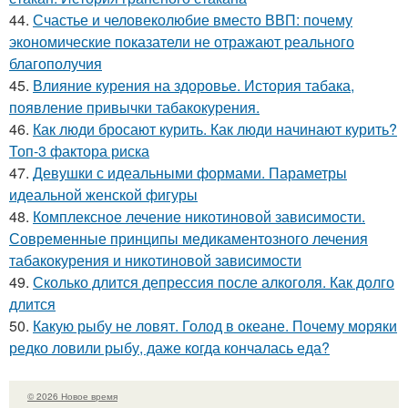
44.
Счастье и человеколюбие вместо ВВП: почему
экономические показатели не отражают реального
благополучия
45.
Влияние курения на здоровье. История табака,
появление привычки табакокурения.
46.
Как люди бросают курить. Как люди начинают курить?
Топ-3 фактора риска
47.
Девушки с идеальными формами. Параметры
идеальной женской фигуры
48.
Комплексное лечение никотиновой зависимости.
Современные принципы медикаментозного лечения
табакокурения и никотиновой зависимости
49.
Сколько длится депрессия после алкоголя. Как долго
длится
50.
Какую рыбу не ловят. Голод в океане. Почему моряки
редко ловили рыбу, даже когда кончалась еда?
© 2026 Новое время