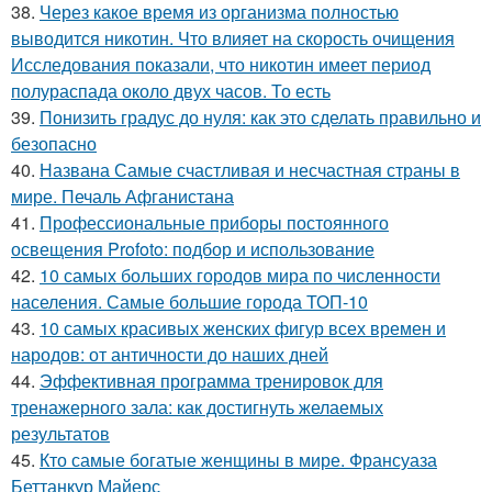
38.
Через какое время из организма полностью
выводится никотин. Что влияет на скорость очищения
Исследования показали, что никотин имеет период
полураспада около двух часов. То есть
39.
Понизить градус до нуля: как это сделать правильно и
безопасно
40.
Названа Самые счастливая и несчастная страны в
мире. Печаль Афганистана
41.
Профессиональные приборы постоянного
освещения Profoto: подбор и использование
42.
10 самых больших городов мира по численности
населения. Самые большие города ТОП-10
43.
10 самых красивых женских фигур всех времен и
народов: от античности до наших дней
44.
Эффективная программа тренировок для
тренажерного зала: как достигнуть желаемых
результатов
45.
Кто самые богатые женщины в мире. Франсуаза
Беттанкур Майерс