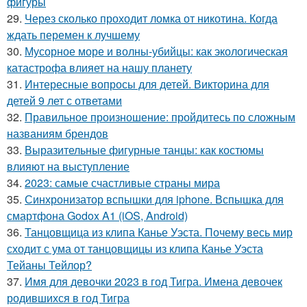
фигуры
29.
Через сколько проходит ломка от никотина. Когда
ждать перемен к лучшему
30.
Мусорное море и волны-убийцы: как экологическая
катастрофа влияет на нашу планету
31.
Интересные вопросы для детей. Викторина для
детей 9 лет с ответами
32.
Правильное произношение: пройдитесь по сложным
названиям брендов
33.
Выразительные фигурные танцы: как костюмы
влияют на выступление
34.
2023: самые счастливые страны мира
35.
Синхронизатор вспышки для iphone. Вспышка для
смартфона Godox A1 (iOS, Android)
36.
Танцовщица из клипа Канье Уэста. Почему весь мир
сходит с ума от танцовщицы из клипа Канье Уэста
Тейаны Тейлор?
37.
Имя для девочки 2023 в год Тигра. Имена девочек
родившихся в год Тигра