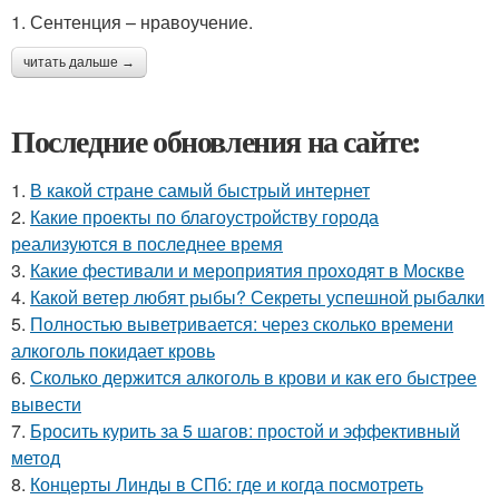
1. Сентенция – нравоучение.
читать дальше →
Последние обновления на сайте:
1.
В какой стране самый быстрый интернет
2.
Какие проекты по благоустройству города
реализуются в последнее время
3.
Какие фестивали и мероприятия проходят в Москве
4.
Какой ветер любят рыбы? Секреты успешной рыбалки
5.
Полностью выветривается: через сколько времени
алкоголь покидает кровь
6.
Сколько держится алкоголь в крови и как его быстрее
вывести
7.
Бросить курить за 5 шагов: простой и эффективный
метод
8.
Концерты Линды в СПб: где и когда посмотреть