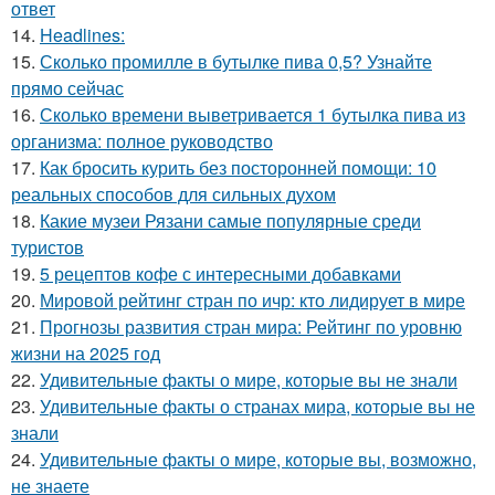
ответ
14.
Headlines:
15.
Сколько промилле в бутылке пива 0,5? Узнайте
прямо сейчас
16.
Сколько времени выветривается 1 бутылка пива из
организма: полное руководство
17.
Как бросить курить без посторонней помощи: 10
реальных способов для сильных духом
18.
Какие музеи Рязани самые популярные среди
туристов
19.
5 рецептов кофе с интересными добавками
20.
Мировой рейтинг стран по ичр: кто лидирует в мире
21.
Прогнозы развития стран мира: Рейтинг по уровню
жизни на 2025 год
22.
Удивительные факты о мире, которые вы не знали
23.
Удивительные факты о странах мира, которые вы не
знали
24.
Удивительные факты о мире, которые вы, возможно,
не знаете