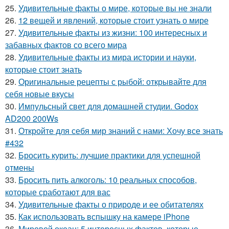
25.
Удивительные факты о мире, которые вы не знали
26.
12 вещей и явлений, которые стоит узнать о мире
27.
Удивительные факты из жизни: 100 интересных и
забавных фактов со всего мира
28.
Удивительные факты из мира истории и науки,
которые стоит знать
29.
Оригинальные рецепты с рыбой: открывайте для
себя новые вкусы
30.
Импульсный свет для домашней студии. Godox
AD200 200Ws
31.
Откройте для себя мир знаний с нами: Хочу все знать
#432
32.
Бросить курить: лучшие практики для успешной
отмены
33.
Бросить пить алкоголь: 10 реальных способов,
которые сработают для вас
34.
Удивительные факты о природе и ее обитателях
35.
Как использовать вспышку на камере iPhone
36.
Мировой океан: 5 интересных фактов, которые