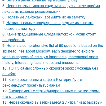
5.
Через сколько можно садиться за руль после приёма
лекарств: важные рекомендации
6.
Полезные лайфхаки: возьмите их на заметку
7.
Названы самые популярные и редкие имена: что
нового в этом году
8.
Какие традиционные блюда калужской кухни стоит
попробовать
9.
Here is a comprehensive list of 60 questions based on the
six headlines about Moscow, each designed to explore
various aspects of the city's landmarks, recreational spots,
history, interesting facts, metro, and museums:
10.
ТОП 5 самых сложных скороговорок: сможешь без
ошибок
11.
Какие рестораны и кафе в Екатеринбурге
рекомендуют посетить гурманам
12.
Эксперимент с сертифицированным алкотестером:
что мы узнали
13.
Через сколько выветривается 2 литра пива: быстрый