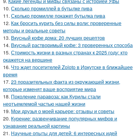
9.
Какие легенды и мифы связаны с историей Уфы
10.
Сколько промиллей в бутылке пива
11.
Сколько промилле покажет бутылка пива
12.
Как бросить курить без силы воли: проверенные
методы и реальные советы
13.
Вкусный кофе дома: 20 лучших рецептов
14.
Вкусный растворимый кофе: 3 проверенных способа
15.
Стоимость жизни в разных странах к 2025 году: кто
окажется на вершине
16.
Что ждет посетителей Zoloto в Иркутске в ближайшее
время
17.
23 поразительных факта из окружающей жизни,
которые изменят ваше восприятие мира
18.
Поколение паравоза: как Курилы стали
неотъемлемой частью нашей жизни
19.
Мои друзья о моей карьере: отзывы и советы
20.
Курение: развенчивание популярных мифов и
узнавание реальной картины
21.
Научные опыты для детей: 6 интересных идей