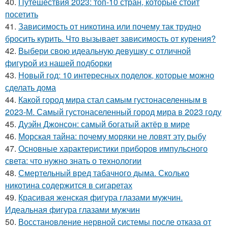
40.
Путешествия 2023: топ-10 стран, которые стоит
посетить
41.
Зависимость от никотина или почему так трудно
бросить курить. Что вызывает зависимость от курения?
42.
Выбери свою идеальную девушку с отличной
фигурой из нашей подборки
43.
Новый год: 10 интересных поделок, которые можно
сделать дома
44.
Какой город мира стал самым густонаселенным в
2023-М. Самый густонаселенный город мира в 2023 году
45.
Дуэйн Джонсон: самый богатый актёр в мире
46.
Морская тайна: почему моряки не ловят эту рыбу
47.
Основные характеристики приборов импульсного
света: что нужно знать о технологии
48.
Смертельный вред табачного дыма. Сколько
никотина содержится в сигаретах
49.
Красивая женская фигура глазами мужчин.
Идеальная фигура глазами мужчин
50.
Восстановление нервной системы после отказа от