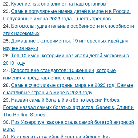
22.
Курение: как оно влияет на наш организм
23.
Самые популярные имена детей в мире и в России.
Популярные имена 2023 года – шесть трендов
24.
Богомолы: удивительные особенности и способности
этих насекомых
25.
Домашние эксперименты: 19 интересных идей для
изучения науки
26.
Топ-10 имён, которыми называли детей москвичи в
2010 году
27.
Красота вне стандартов: 10 женщин, которые
изменили представление о красоте
28.
Самые счастливые страны мира на 2023 год. Самые
счастливые страны в мире в 2023 году
29.
Назван самый богатый актёр по версии Forbes.
Forbes назвал самых богатых артистов: Genesis, Стинг и
The Rolling Stones
30.
Риз Уизерспун: как она стала самой богатой актрисой
мира
31.
Как сделать студийный свет на айфоне. Как